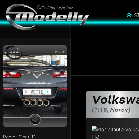
S
Phat-T
Volksw
Schreibe jetzt eine
Jeder Kommentar kan
(1:18, Norev)
Erwähne andere Mo
Roman
"Phat-T"