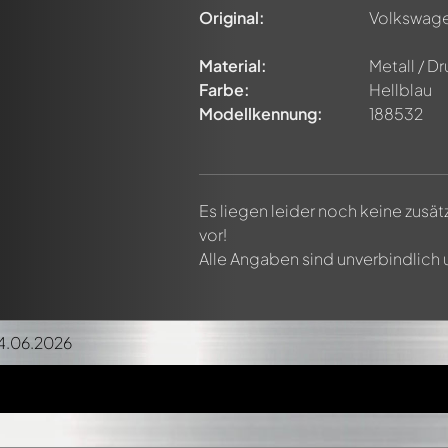
Original:
Volkswage
Material:
Metall / D
Farbe:
Hellblau
Modellkennung:
188532
Es liegen leider noch keine zusä
vor!
Alle Angaben sind unverbindlich
14.06.2026