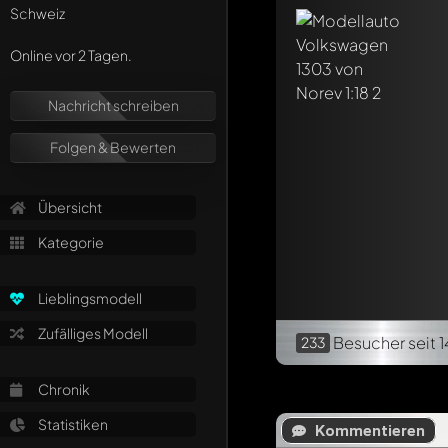
Schweiz
Online vor 2 Tagen.
Nachricht schreiben
Folgen & Bewerten
Übersicht
Kategorie
Lieblingsmodell
Zufälliges Modell
Besucher
seit 
233
Chronik
Statistiken
Kommentieren