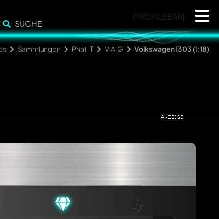
{PROFILEBAR}
SUCHE
os
Sammlungen
Phat-T
V·A·G
Volkswagen 1303 (1:18)
cht. Sie werden dann automatisch darüber informiert.