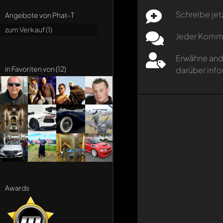
Schreibe jet
Angebote von Phat-T
zum Verkauf (1)
Jeder Kommen
Erwähne and
in Favoriten von (12)
darüber info
Awards