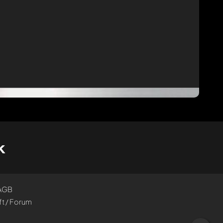
k
AGB
t / Forum