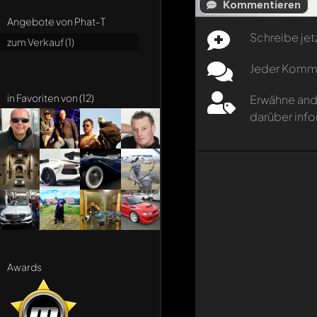
Kommentieren
Angebote von Phat-T
Schreibe jet
zum Verkauf (1)
Jeder Kommen
in Favoriten von (12)
Erwähne and
darüber info
Awards