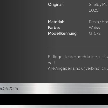
Original:
Shelby Mu
2025)
Material:
Resin / Har
Farbe:
Weiss
Modellkennung:
GT572
Es liegen leider noch keine zusä
vor!
Alle Angaben sind unverbindlich
06.06.2026