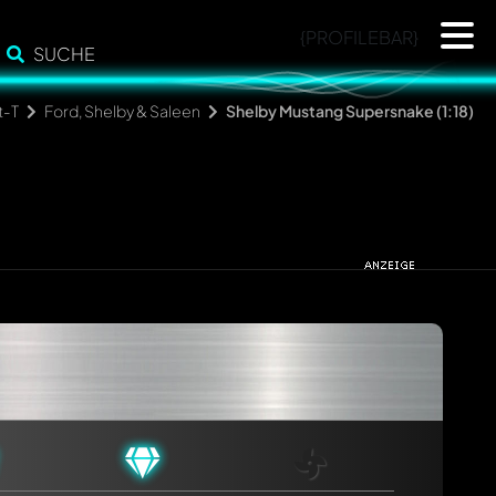
{PROFILEBAR}
SUCHE
t-T
Ford, Shelby & Saleen
Shelby Mustang Supersnake (1:18)
cht. Sie werden dann automatisch darüber informiert.