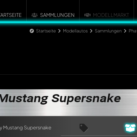
TARTSEITE
SAMMLUNGEN
MODELLMARKT
Startseite
Modellautos
Sammlungen
Pha
 Mustang Supersnake
n ersten Kommentar zu diesem Modell!
n von allen Mitgliedern diskutiert werden. Es ist wie ein Chat.
delly-Mitglieder durch die Verwendung eines
@
in deiner Nachri