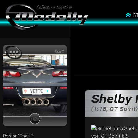
S
Phat-T
Shelby
Schreibe jetzt eine
(1:18, GT Spirit)
Jeder Kommentar kan
Erwähne andere Mo
Roman
"Phat-T"