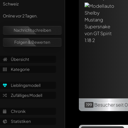
Schweiz
Online vor 2 Tagen.
Nachricht schreiben
Folgen & Bewerten
Übersicht
Kategorie
Lieblingsmodell
Zufälliges Modell
Besucher
seit 
199
Chronik
Statistiken