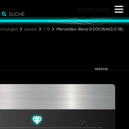
{PROFILEBAR}
SUCHE
mmlungen
pavels
1:18
Mercedes-Benz G 500 W463 (1:18)
cht. Sie werden dann automatisch darüber informiert.