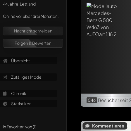
44 Jahre, Lettland
Online vor über drei Monaten.
Nachricht schreiben
Folgen & Bewerten
Übersicht
Zufälliges Modell
Chronik
Besucher
seit 
546
Statistiken
Kommentieren
in Favoriten von (1)