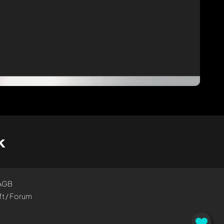
k
AGB
t / Forum