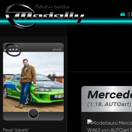
S
pavels
Merced
Schreibe jetzt eine
Jeder Kommentar kan
(1:18, AUTOart)
Erwähne andere Mo
Pavel
"pavels"