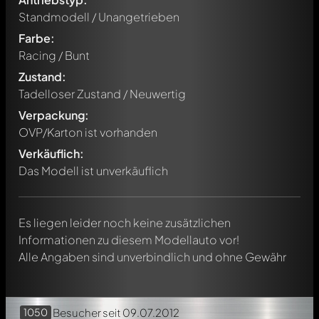
Standmodell / Unangetrieben
Farbe:
Racing / Bunt
Zustand:
Tadelloser Zustand / Neuwertig
Verpackung:
Schreibe jetzt einen ersten Kommentar zu diesem Modell!
OVP/Karton ist vorhanden
Jeder Kommentar kann von allen Mitgliedern diskutiert
werden. Es ist wie ein Chat.
Verkäuflich:
Erwähne andere Modelly-Mitglieder durch die
Das Modell ist unverkäuflich
Verwendung eines
@
in deiner Nachricht. Sie werden dann
automatisch darüber informiert.
Es liegen leider noch keine zusätzlichen
Informationen zu diesem Modellauto vor!
Alle Angaben sind unverbindlich und ohne Gewähr
1050
Besucher
seit 09.07.2012