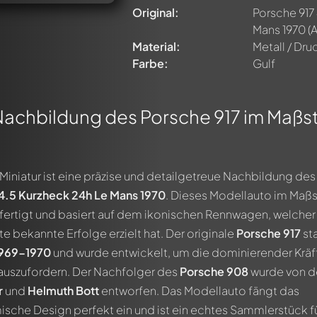
Original:
Porsche 917
Mans 1970
(A
Material:
Metall / Dr
Farbe:
Gulf
Nachbildung des Porsche 917 im Maßs
 Miniatur ist eine präzise und detailgetreue Nachbildung des
4.5 Kurzheck 24h Le Mans 1970
. Dieses Modellauto im Maß
ertigt und basiert auf dem ikonischen Rennwagen, welcher 
 bekannte Erfolge erzielt hat. Der originale
Porsche 917
st
969-1970
und wurde entwickelt, um die dominierender Kräf
auszufordern. Der Nachfolger des
Porsche 908
wurde von d
r
und
Helmuth Bott
entworfen. Das Modellauto fängt das
sche Design perfekt ein und ist ein echtes Sammlerstück f