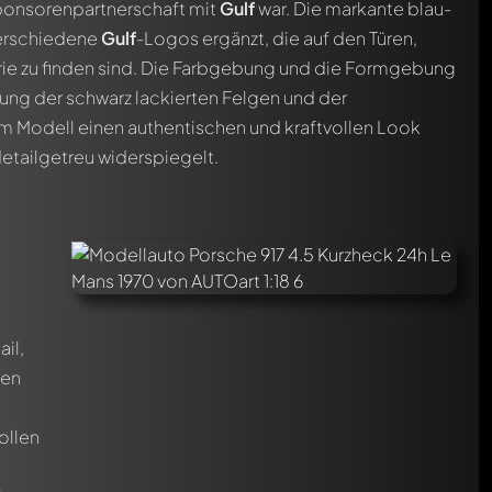
Sponsorenpartnerschaft mit
Gulf
war. Die markante blau-
erschiedene
Gulf
-Logos ergänzt, die auf den Türen,
ie zu finden sind. Die Farbgebung und die Formgebung
ng der schwarz lackierten Felgen und der
m Modell einen authentischen und kraftvollen Look
detailgetreu widerspiegelt.
il,
len
ollen