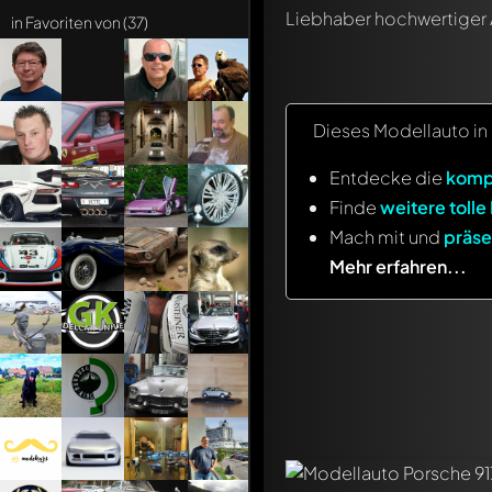
Liebhaber hochwertiger 
in Favoriten von (37)
Dieses Modellauto i
Entdecke die
komp
Finde
weitere tolle
Mach mit und
präse
Mehr erfahren...