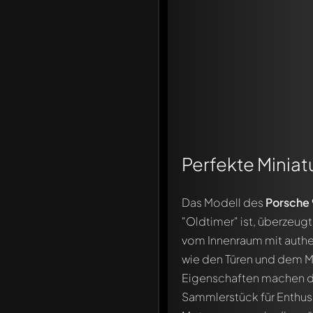
Perfekte Miniat
Das Modell des
Porsche 
"Oldtimer" ist, überzeugt
vom Innenraum mit authen
wie den Türen und dem M
Eigenschaften machen d
Sammlerstück für Enthusi