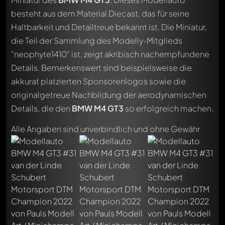
besteht aus dem Material Diecast, das für seine
Haltbarkeit und Detailtreue bekannt ist. Die Miniatur,
die Teil der Sammlung des Modelly-Mitglieds
"neophyte1410" ist, zeigt akribisch nachempfundene
Details. Bemerkenswert sind beispielsweise die
akkurat platzierten Sponsorenlogos sowie die
originalgetreue Nachbildung der aerodynamischen
Details, die den
BMW M4 GT3
so erfolgreich machen.
Alle Angaben sind unverbindlich und ohne Gewähr
Schreibe jetzt einen ersten Kommentar zu diesem Modell!
Jeder Kommentar kann von allen Mitgliedern diskutiert
werden. Es ist wie ein Chat.
Erwähne andere Modelly-Mitglieder durch die
Verwendung eines
@
in deiner Nachricht. Sie werden dann
automatisch darüber informiert.