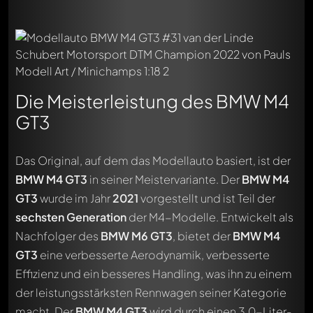
Die Meisterleistung des BMW M4
GT3
Das Original, auf dem das Modellauto basiert, ist der
BMW M4 GT3
in seiner Meistervariante. Der
BMW M4
GT3
wurde im Jahr
2021
vorgestellt und ist Teil der
sechsten Generation
der M4-Modelle. Entwickelt als
Nachfolger des
BMW M6 GT3
, bietet der
BMW M4
GT3
eine verbesserte Aerodynamik, verbesserte
Effizienz und ein besseres Handling, was ihn zu einem
der leistungsstärksten Rennwagen seiner Kategorie
macht. Der
BMW M4 GT3
wird durch einen 3,0-Liter-