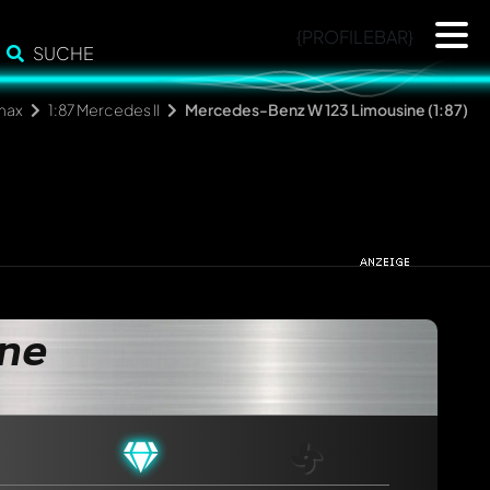
{PROFILEBAR}
SUCHE
max
1:87 Mercedes II
Mercedes-Benz W 123 Limousine (1:87)
ne
cht. Sie werden dann automatisch darüber informiert.