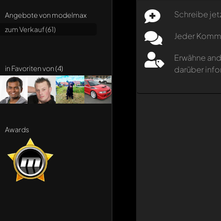
Schreibe jet
Angebote von modelmax
zum Verkauf (61)
Jeder Kommen
Erwähne and
in Favoriten von (4)
darüber info
Awards