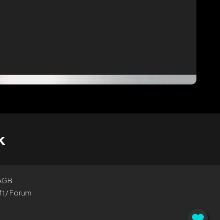
k
AGB
t / Forum