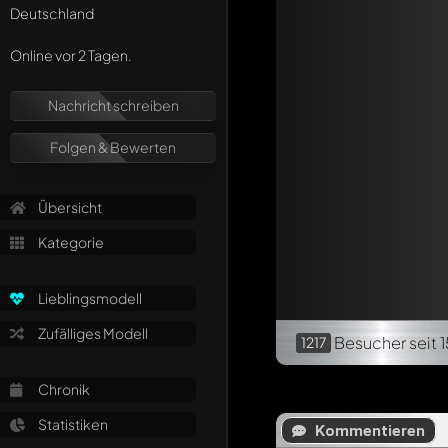
Deutschland
Online vor 2 Tagen.
Nachricht schreiben
Folgen & Bewerten
Übersicht
Kategorie
Lieblingsmodell
Zufälliges Modell
Besucher
seit 
1217
Chronik
Statistiken
Kommentieren