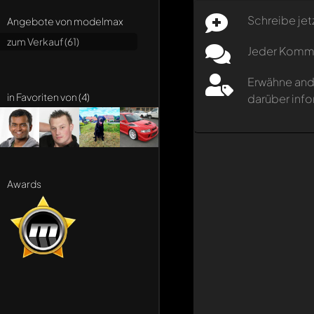
Schreibe jet
Angebote von modelmax
zum Verkauf (61)
Jeder Kommen
Erwähne and
in Favoriten von (4)
darüber info
Awards