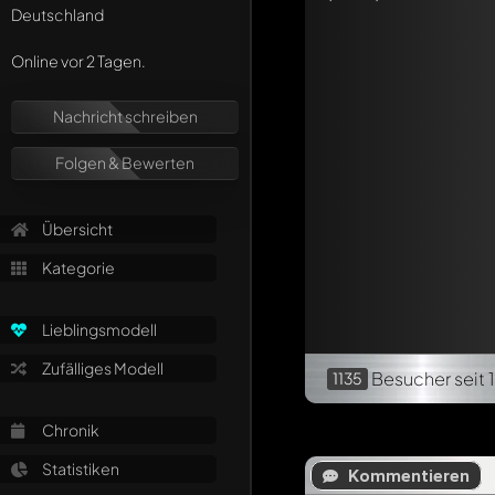
Deutschland
Online vor 2 Tagen.
Nachricht schreiben
Folgen & Bewerten
Übersicht
Kategorie
Lieblingsmodell
Zufälliges Modell
Besucher
seit 
1135
Chronik
Statistiken
Kommentieren