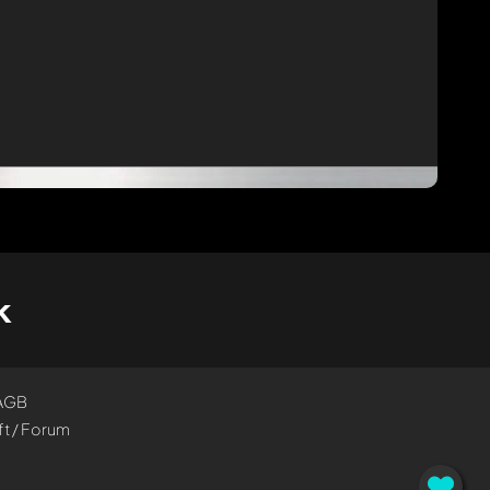
k
AGB
t / Forum