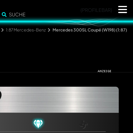
{PROFILEBAR}
SUCHE
1:87 Mercedes-Benz
Mercedes 300SL Coupé (W198) (1:87)
)
cht. Sie werden dann automatisch darüber informiert.