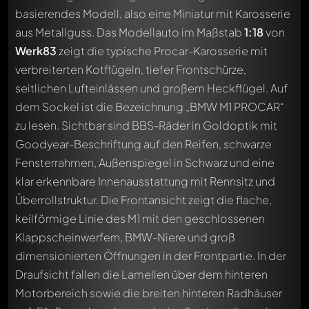
basierendes Modell, also eine Miniatur mit Karosserie
aus Metallguss. Das Modellauto im Maßstab
1:18
von
Werk83
zeigt die typische Procar-Karosserie mit
verbreiterten Kotflügeln, tiefer Frontschürze,
seitlichen Lufteinlässen und großem Heckflügel. Auf
dem Sockel ist die Bezeichnung „BMW M1 PROCAR“
zu lesen. Sichtbar sind BBS-Räder in Goldoptik mit
Goodyear-Beschriftung auf den Reifen, schwarze
Fensterrahmen, Außenspiegel in Schwarz und eine
klar erkennbare Innenausstattung mit Rennsitz und
Überrollstruktur. Die Frontansicht zeigt die flache,
keilförmige Linie des M1 mit den geschlossenen
Klappscheinwerfern, BMW-Niere und groß
dimensionierten Öffnungen in der Frontpartie. In der
Draufsicht fallen die Lamellen über dem hinteren
Motorbereich sowie die breiten hinteren Radhäuser