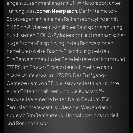
engem Zusammenhang mit BMW Motorsport unter
Führung von
Jochen Neerpasch
. Der Mittelmotor-
Sportwagen erhielt einen Reihensechszylinder mit
3.453 cm³, Vierventil-ähnlicher Rennsportanmutung
durch seinen DOHC-Zylinderkopf und mechanischer
Kugelfischer-Einspritzung in den Rennversionen
beziehungsweise Bosch-Einspritzung bei den
Straßenversionen. In der Serie leistete der Motor rund
277 PS, im Procar-Einsatz deutlich mehr, je nach
Ausbaustufe etwa um 470 PS. Das Fünfgang-
Getriebe kam von ZF, die Karosseriestruktur nutzte
einen Gitterrohrrahmen, und die Kunststoff-
Karosserieelemente halfen beim Gewicht. Für
Sammler interessant ist, dass der Wagen damit
zugleich Straßenfahrzeug, Homologationsmodell
und Rennbasis war.