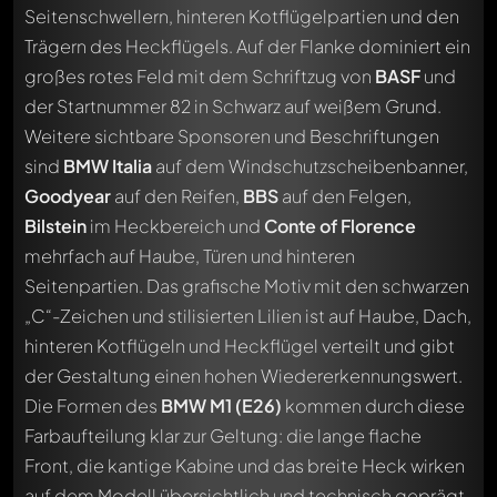
Seitenschwellern, hinteren Kotflügelpartien und den
Trägern des Heckflügels. Auf der Flanke dominiert ein
großes rotes Feld mit dem Schriftzug von
BASF
und
der Startnummer 82 in Schwarz auf weißem Grund.
Weitere sichtbare Sponsoren und Beschriftungen
sind
BMW Italia
auf dem Windschutzscheibenbanner,
Goodyear
auf den Reifen,
BBS
auf den Felgen,
Bilstein
im Heckbereich und
Conte of Florence
mehrfach auf Haube, Türen und hinteren
Seitenpartien. Das grafische Motiv mit den schwarzen
„C“-Zeichen und stilisierten Lilien ist auf Haube, Dach,
hinteren Kotflügeln und Heckflügel verteilt und gibt
der Gestaltung einen hohen Wiedererkennungswert.
Die Formen des
BMW M1 (E26)
kommen durch diese
Farbaufteilung klar zur Geltung: die lange flache
Schreibe jetzt einen ersten Kommentar zu diesem Modell!
Front, die kantige Kabine und das breite Heck wirken
Jeder Kommentar kann von allen Mitgliedern diskutiert
auf dem Modell übersichtlich und technisch geprägt.