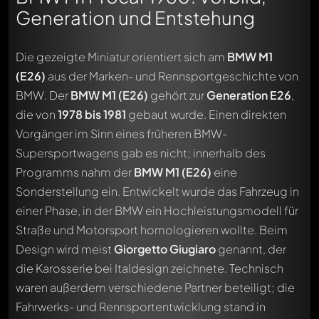
Generation und Entstehung
Die gezeigte Miniatur orientiert sich am
BMW M1
(E26)
aus der Marken- und Rennsportgeschichte von
BMW. Der
BMW M1 (E26)
gehört zur
Generation E26
,
die von
1978 bis 1981
gebaut wurde. Einen direkten
Vorgänger im Sinn eines früheren BMW-
Supersportwagens gab es nicht; innerhalb des
Programms nahm der
BMW M1 (E26)
eine
Sonderstellung ein. Entwickelt wurde das Fahrzeug in
einer Phase, in der BMW ein Hochleistungsmodell für
Straße und Motorsport homologieren wollte. Beim
Design wird meist
Giorgetto Giugiaro
genannt, der
die Karosserie bei Italdesign zeichnete. Technisch
waren außerdem verschiedene Partner beteiligt; die
Fahrwerks- und Rennsportentwicklung stand in