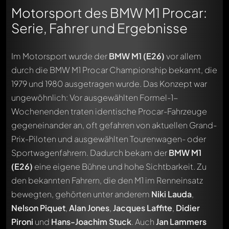
Motorsport des BMW M1 Procar:
Serie, Fahrer und Ergebnisse
Im Motorsport wurde der
BMW M1 (E26)
vor allem
durch die BMW M1 Procar Championship bekannt, die
1979 und 1980 ausgetragen wurde. Das Konzept war
ungewöhnlich: Vor ausgewählten Formel-1-
Wochenenden traten identische Procar-Fahrzeuge
gegeneinander an, oft gefahren von aktuellen Grand-
Prix-Piloten und ausgewählten Tourenwagen- oder
Sportwagenfahrern. Dadurch bekam der
BMW M1
(E26)
eine eigene Bühne und hohe Sichtbarkeit. Zu
den bekannten Fahrern, die den M1 im Renneinsatz
bewegten, gehörten unter anderem
Niki Lauda
,
Nelson Piquet
,
Alan Jones
,
Jacques Laffite
,
Didier
Pironi
und
Hans-Joachim Stuck
. Auch
Jan Lammers