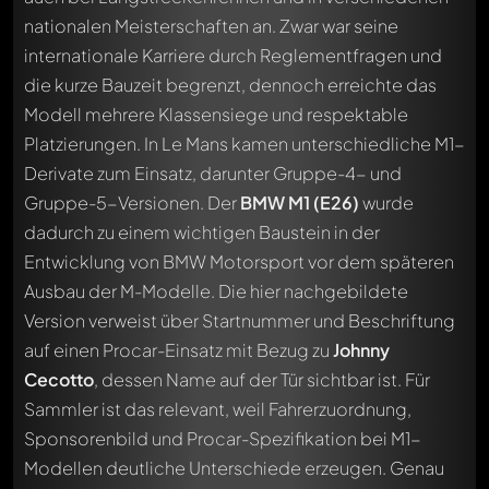
nationalen Meisterschaften an. Zwar war seine
internationale Karriere durch Reglementfragen und
die kurze Bauzeit begrenzt, dennoch erreichte das
Modell mehrere Klassensiege und respektable
Platzierungen. In Le Mans kamen unterschiedliche M1-
Derivate zum Einsatz, darunter Gruppe-4- und
Gruppe-5-Versionen. Der
BMW M1 (E26)
wurde
dadurch zu einem wichtigen Baustein in der
Entwicklung von BMW Motorsport vor dem späteren
Ausbau der M-Modelle. Die hier nachgebildete
Version verweist über Startnummer und Beschriftung
auf einen Procar-Einsatz mit Bezug zu
Johnny
Cecotto
, dessen Name auf der Tür sichtbar ist. Für
Sammler ist das relevant, weil Fahrerzuordnung,
Sponsorenbild und Procar-Spezifikation bei M1-
Modellen deutliche Unterschiede erzeugen. Genau