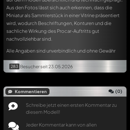
werden. Es ist wie ein Chat.
Erwähne andere Modelly-Mitglieder durch die
Aus den Fotos lässt sich auch erkennen, dass die
Verwendung eines
@
in deiner Nachricht. Sie werden dann
Miniatur als Sammlerstück in einer Vitrine präsentiert
automatisch darüber informiert.
wird, wodurch Beschriftungen, Konturen und die
sachliche Wirkung des Procar-Auftritts gut
nachvollziehbar sind.
Alle Angaben sind unverbindlich und ohne Gewähr
283
Besucher
seit 23.05.2026
(
0
)
Kommentieren
Schreibe jetzt einen ersten Kommentar zu
diesem Modell!
Jeder Kommentar kann von allen