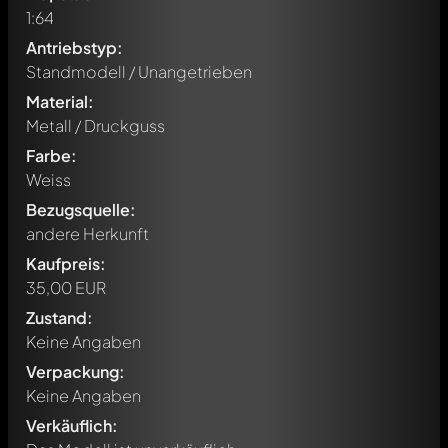
1:64
Antriebstyp:
Standmodell / Unangetrieben
Material:
Metall / Druckguss
Farbe:
Weiss
Bezugsquelle:
andere Herkunft
Kaufpreis:
35,00 EUR
Zustand:
Keine Angaben
Verpackung:
Schreibe jetzt einen ersten Kommentar zu diesem Modell!
Keine Angaben
Jeder Kommentar kann von allen Mitgliedern diskutiert
werden. Es ist wie ein Chat.
Verkäuflich:
Erwähne andere Modelly-Mitglieder durch die