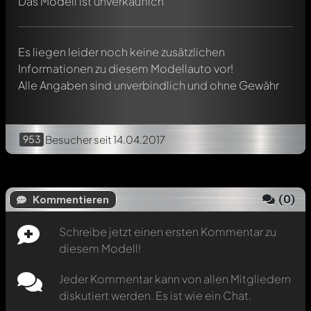
Das Modell ist unverkäuflich
Verwendung eines
@
in deiner Nachricht. Sie werden dann
automatisch darüber informiert.
Es liegen leider noch keine zusätzlichen
Informationen zu diesem Modellauto vor!
Alle Angaben sind unverbindlich und ohne Gewähr
953
Besucher
seit 14.04.2017
(
0
)
Kommentieren
Schreibe jetzt einen ersten Kommentar zu
diesem Modell!
Jeder Kommentar kann von allen Mitgliedern
diskutiert werden. Es ist wie ein Chat.