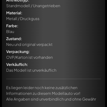
Standmodell / Unangetrieben
Material:
Metall / Druckguss
Farbe:
Blau
Zustand:
Neu und original verpackt
Verpackung:
Schreibe jetzt einen ersten Kommentar zu diesem Modell!
OVP/Karton ist vorhanden
Jeder Kommentar kann von allen Mitgliedern diskutiert
werden. Es ist wie ein Chat.
Verkäuflich:
Erwähne andere Modelly-Mitglieder durch die
Das Modell ist unverkäuflich
Verwendung eines
@
in deiner Nachricht. Sie werden dann
automatisch darüber informiert.
Es liegen leider noch keine zusätzlichen
Informationen zu diesem Modellauto vor!
Alle Angaben sind unverbindlich und ohne Gewähr