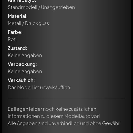
Standmodell / Unangetrieben
Material:
Metall / Druckguss
Farbe:
Rot
Zustand:
Keine Angaben
Verpackung:
Schreibe jetzt einen ersten Kommentar zu diesem Modell!
Keine Angaben
Jeder Kommentar kann von allen Mitgliedern diskutiert
werden. Es ist wie ein Chat.
Verkäuflich:
Erwähne andere Modelly-Mitglieder durch die
Das Modell ist unverkäuflich
Verwendung eines
@
in deiner Nachricht. Sie werden dann
automatisch darüber informiert.
Es liegen leider noch keine zusätzlichen
Informationen zu diesem Modellauto vor!
Alle Angaben sind unverbindlich und ohne Gewähr