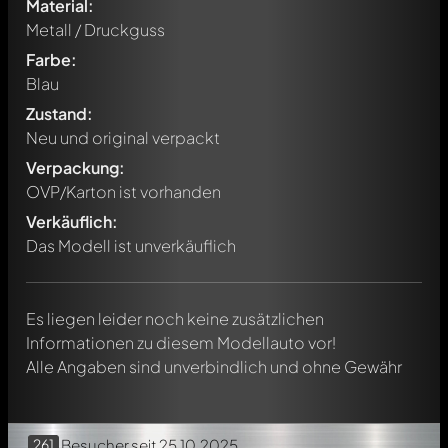
Material:
Metall / Druckguss
Farbe:
Blau
Zustand:
Neu und original verpackt
Verpackung:
Schreibe jetzt einen ersten Kommentar zu diesem Modell!
OVP/Karton ist vorhanden
Jeder Kommentar kann von allen Mitgliedern diskutiert
werden. Es ist wie ein Chat.
Verkäuflich:
Erwähne andere Modelly-Mitglieder durch die
Das Modell ist unverkäuflich
Verwendung eines
@
in deiner Nachricht. Sie werden dann
automatisch darüber informiert.
Es liegen leider noch keine zusätzlichen
Informationen zu diesem Modellauto vor!
Alle Angaben sind unverbindlich und ohne Gewähr
261
Besucher
seit 25.10.2025