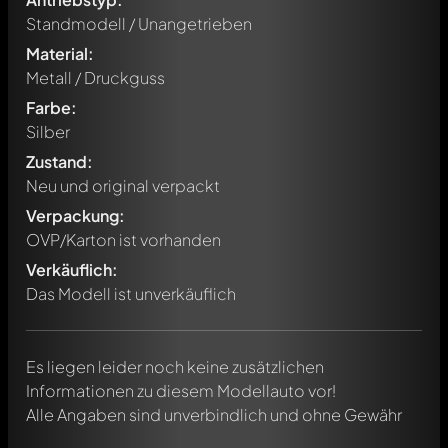
Standmodell / Unangetrieben
Material:
Metall / Druckguss
Farbe:
Silber
Zustand:
Neu und original verpackt
Verpackung:
Schreibe jetzt einen ersten Kommentar zu diesem Modell!
OVP/Karton ist vorhanden
Jeder Kommentar kann von allen Mitgliedern diskutiert
werden. Es ist wie ein Chat.
Verkäuflich:
Erwähne andere Modelly-Mitglieder durch die
Das Modell ist unverkäuflich
Verwendung eines
@
in deiner Nachricht. Sie werden dann
automatisch darüber informiert.
Es liegen leider noch keine zusätzlichen
Informationen zu diesem Modellauto vor!
Alle Angaben sind unverbindlich und ohne Gewähr