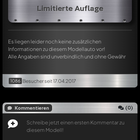
Jeder Kommentar kann von allen Mitgliedern diskutiert
Limitierte Auflage
werden. Es ist wie ein Chat.
Erwähne andere Modelly-Mitglieder durch die
Verwendung eines
@
in deiner Nachricht. Sie werden dann
automatisch darüber informiert.
Es liegen leider noch keine zusätzlichen
Informationen zu diesem Modellauto vor!
Alle Angaben sind unverbindlich und ohne Gewähr
1086
Besucher
seit 17.04.2017
(
0
)
Kommentieren
Schreibe jetzt einen ersten Kommentar zu
diesem Modell!