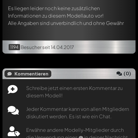
Es liegen leider noch keine zusätzlichen
Informationen zu diesem Modellauto vor!
Alle Angaben sind unverbindlich und ohne Gewähr
1194
Besucher
seit 14.04.2017
(
0
)
Kommentieren
Schreibe jetzt einen ersten Kommentar zu
diesem Modell!
Jeder Kommentar kann von allen Mitgliedern
diskutiert werden. Es ist wie ein Chat.
Erwähne andere Modelly-Mitglieder durch
die Verwendung eines
@
in deiner Nachricht.