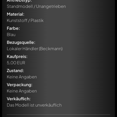
Standmodell / Unangetrieben
Material:
Kunststoff / Plastik
Farbe:
Blau
Bezugsquelle:
Lokaler Händler (Beckmann)
Kaufpreis:
5,00 EUR
Zustand:
Keine Angaben
Verpackung:
Schreibe jetzt einen ersten Kommentar zu diesem Modell!
Keine Angaben
Jeder Kommentar kann von allen Mitgliedern diskutiert
werden. Es ist wie ein Chat.
Verkäuflich:
Erwähne andere Modelly-Mitglieder durch die
Das Modell ist unverkäuflich
Verwendung eines
@
in deiner Nachricht. Sie werden dann
automatisch darüber informiert.