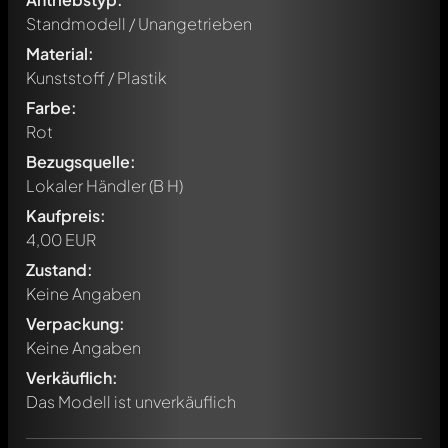
Standmodell / Unangetrieben
Material:
Kunststoff / Plastik
Farbe:
Rot
Bezugsquelle:
Lokaler Händler (B H)
Kaufpreis:
4,00 EUR
Zustand:
Keine Angaben
Verpackung:
Schreibe jetzt einen ersten Kommentar zu diesem Modell!
Keine Angaben
Jeder Kommentar kann von allen Mitgliedern diskutiert
werden. Es ist wie ein Chat.
Verkäuflich:
Erwähne andere Modelly-Mitglieder durch die
Das Modell ist unverkäuflich
Verwendung eines
@
in deiner Nachricht. Sie werden dann
automatisch darüber informiert.