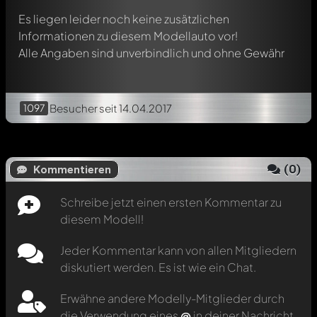
Es liegen leider noch keine zusätzlichen
Informationen zu diesem Modellauto vor!
Alle Angaben sind unverbindlich und ohne Gewähr
1097
Besucher
seit 14.04.2017
(
0
)
Kommentieren
Schreibe jetzt einen ersten Kommentar zu
diesem Modell!
Jeder Kommentar kann von allen Mitgliedern
diskutiert werden. Es ist wie ein Chat.
Erwähne andere Modelly-Mitglieder durch
die Verwendung eines
@
in deiner Nachricht.