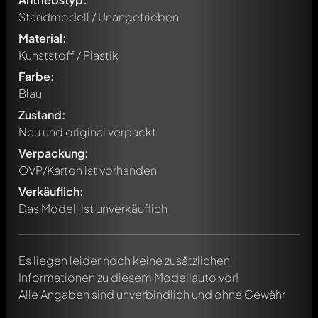
Standmodell / Unangetrieben
Material:
Kunststoff / Plastik
Farbe:
Blau
Zustand:
Neu und original verpackt
Verpackung:
Schreibe jetzt einen ersten Kommentar zu diesem Modell!
OVP/Karton ist vorhanden
Jeder Kommentar kann von allen Mitgliedern diskutiert
werden. Es ist wie ein Chat.
Verkäuflich:
Erwähne andere Modelly-Mitglieder durch die
Das Modell ist unverkäuflich
Verwendung eines
@
in deiner Nachricht. Sie werden dann
automatisch darüber informiert.
Es liegen leider noch keine zusätzlichen
Informationen zu diesem Modellauto vor!
Alle Angaben sind unverbindlich und ohne Gewähr