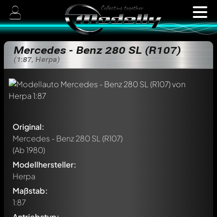
Mercedes - Benz 280 SL (R107)
(1:87, Herpa)
Original:
Mercedes - Benz 280 SL (R107)
(Ab 1980)
Modellhersteller:
Herpa
Maßstab:
1:87
Antriebstyp: