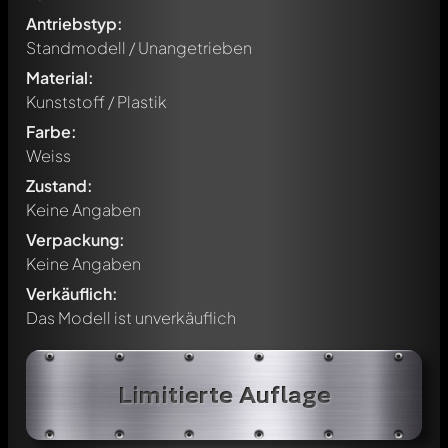
Antriebstyp:
Standmodell / Unangetrieben
Material:
Kunststoff / Plastik
Farbe:
Weiss
Zustand:
Keine Angaben
Verpackung:
Keine Angaben
Verkäuflich:
Das Modell ist unverkäuflich
Schreibe jetzt einen ersten Kommentar zu diesem Modell!
Jeder Kommentar kann von allen Mitgliedern diskutiert
Limitierte Auflage
werden. Es ist wie ein Chat.
Erwähne andere Modelly-Mitglieder durch die
Verwendung eines
@
in deiner Nachricht. Sie werden dann