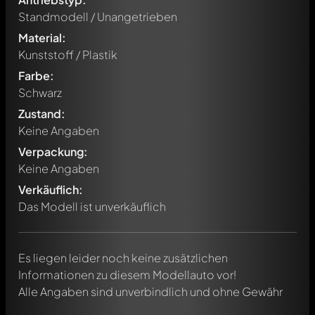
Standmodell / Unangetrieben
Material:
Kunststoff / Plastik
Farbe:
Schwarz
Zustand:
Keine Angaben
Verpackung:
Schreibe jetzt einen ersten Kommentar zu diesem Modell!
Keine Angaben
Jeder Kommentar kann von allen Mitgliedern diskutiert
werden. Es ist wie ein Chat.
Verkäuflich:
Erwähne andere Modelly-Mitglieder durch die
Das Modell ist unverkäuflich
Verwendung eines
@
in deiner Nachricht. Sie werden dann
automatisch darüber informiert.
Es liegen leider noch keine zusätzlichen
Informationen zu diesem Modellauto vor!
Alle Angaben sind unverbindlich und ohne Gewähr