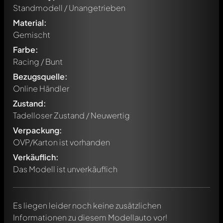
Standmodell / Unangetrieben
Material:
Gemischt
Farbe:
Racing / Bunt
Bezugsquelle:
Online Händler
Zustand:
Tadelloser Zustand / Neuwertig
Verpackung:
Schreibe jetzt einen ersten Kommentar zu diesem Modell!
OVP/Karton ist vorhanden
Jeder Kommentar kann von allen Mitgliedern diskutiert
werden. Es ist wie ein Chat.
Verkäuflich:
Erwähne andere Modelly-Mitglieder durch die
Das Modell ist unverkäuflich
Verwendung eines
@
in deiner Nachricht. Sie werden dann
automatisch darüber informiert.
Es liegen leider noch keine zusätzlichen
Informationen zu diesem Modellauto vor!