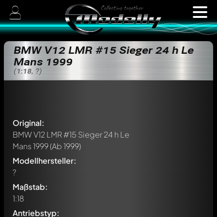
BMW V12 LMR #15 Sieger 24 h Le
Mans 1999
(1:18, ?)
Original:
BMW V12 LMR #15 Sieger 24 h Le
Mans 1999
(Ab 1999)
Modellhersteller:
?
Maßstab:
1:18
Antriebstyp: