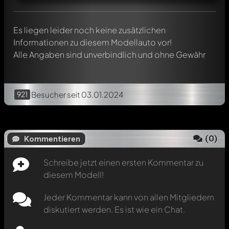
Verwendung eines
@
in deiner Nachricht. Sie werden dann
automatisch darüber informiert.
Es liegen leider noch keine zusätzlichen
Informationen zu diesem Modellauto vor!
Alle Angaben sind unverbindlich und ohne Gewähr
921
Besucher
seit 03.01.2024
(
0
)
Kommentieren
Schreibe jetzt einen ersten Kommentar zu
diesem Modell!
Jeder Kommentar kann von allen Mitgliedern
diskutiert werden. Es ist wie ein Chat.