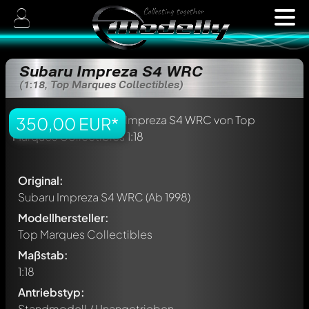
Subaru Impreza S4 WRC
(1:18, Top Marques Collectibles)
350,00 EUR*
Original:
Subaru Impreza S4 WRC
(Ab 1998)
Modellhersteller:
Top Marques Collectibles
Maßstab:
1:18
Antriebstyp:
Standmodell / Unangetrieben