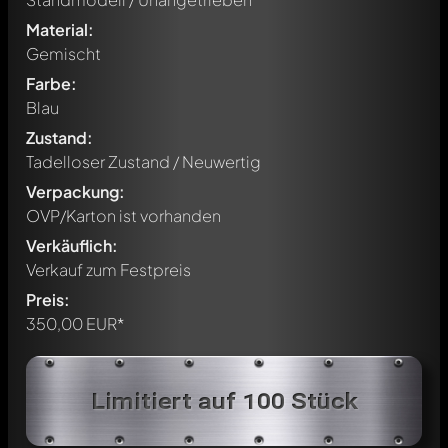
Material:
Gemischt
Farbe:
Blau
Zustand:
Tadelloser Zustand / Neuwertig
Verpackung:
OVP/Karton ist vorhanden
Verkäuflich:
Verkauf zum Festpreis
Preis:
350,00 EUR*
Schreibe jetzt einen ersten Kommentar zu diesem Modell!
Jeder Kommentar kann von allen Mitgliedern diskutiert
Limitiert auf 100 Stück
werden. Es ist wie ein Chat.
Erwähne andere Modelly-Mitglieder durch die