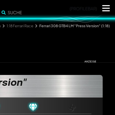
{PROFILEBAR}
SUCHE
o
1:18 Ferrari Race
Ferrari 308 GTB4 LM "Press Version" (1:18)
rsion"