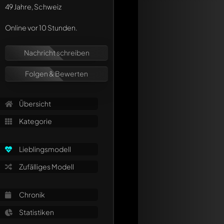
49 Jahre, Schweiz
Online vor 10 Stunden.
Schreibe jetzt eine
Jeder Kommentar kan
Erwähne andere Mo
Nachricht schreiben
Folgen & Bewerten
Übersicht
Kategorie
Lieblingsmodell
Zufälliges Modell
Chronik
Statistiken