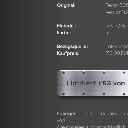
Original:
Ferrari 30
Version"
(A
n ersten Kommentar zu diesem Modell!
n von allen Mitgliedern diskutiert werden. Es ist wie ein Chat.
Material:
Resin / Har
delly-Mitglieder durch die Verwendung eines
@
in deiner Nachri
Farbe:
Rot
Bezugsquelle:
Lokaler Hä
Kaufpreis:
210,00 EU
Limitiert #83 von
Es liegen leider noch keine zusä
vor!
Alle Angaben sind unverbindlich