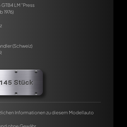
8 GTB4 LM "Press
b 1976)
z
cht. Sie werden dann automatisch darüber informiert.
ndler (Schweiz)
R
 145 Stück
tzlichen Informationen zu diesem Modellauto
 und ohne Gewähr