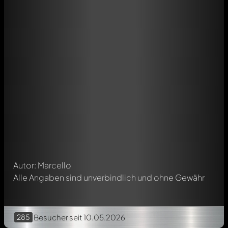
Schreibe jetzt einen ersten Kommentar zu diesem Modell!
Jeder Kommentar kann von allen Mitgliedern diskutiert
werden. Es ist wie ein Chat.
Erwähne andere Modelly-Mitglieder durch die
Verwendung eines
@
in deiner Nachricht. Sie werden dann
automatisch darüber informiert.
Autor: Marcello
Alle Angaben sind unverbindlich und ohne Gewähr
285
Besucher
seit 10.05.2026