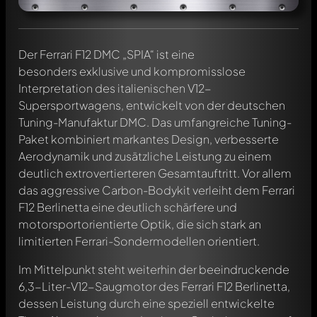
Der Ferrari F12 DMC „SPIA“ ist eine
besonders exklusive und kompromisslose
Interpretation des italienischen V12-
Supersportwagens, entwickelt von der deutschen
Tuning-Manufaktur DMC. Das umfangreiche Tuning-
Paket kombiniert markantes Design, verbesserte
Aerodynamik und zusätzliche Leistung zu einem
deutlich extrovertierteren Gesamtauftritt. Vor allem
das aggressive Carbon-Bodykit verleiht dem Ferrari
F12 Berlinetta eine deutlich schärfere und
motorsportorientierte Optik, die sich stark an
limitierten Ferrari-Sondermodellen orientiert.
Im Mittelpunkt steht weiterhin der beeindruckende
6,3-Liter-V12-Saugmotor des Ferrari F12 Berlinetta,
dessen Leistung durch eine speziell entwickelte