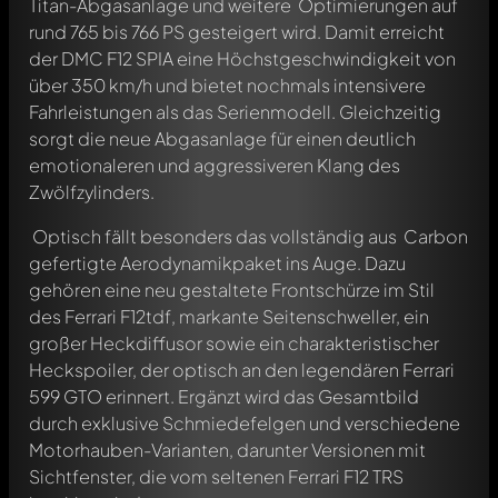
Titan-Abgasanlage und weitere Optimierungen auf
rund 765 bis 766 PS gesteigert wird. Damit erreicht
der DMC F12 SPIA eine Höchstgeschwindigkeit von
über 350 km/h und bietet nochmals intensivere
Fahrleistungen als das Serienmodell. Gleichzeitig
sorgt die neue Abgasanlage für einen deutlich
emotionaleren und aggressiveren Klang des
Zwölfzylinders.
Optisch fällt besonders das vollständig aus Carbon
gefertigte Aerodynamikpaket ins Auge. Dazu
gehören eine neu gestaltete Frontschürze im Stil
des Ferrari F12tdf, markante Seitenschweller, ein
großer Heckdiffusor sowie ein charakteristischer
Heckspoiler, der optisch an den legendären Ferrari
599 GTO erinnert. Ergänzt wird das Gesamtbild
durch exklusive Schmiedefelgen und verschiedene
Motorhauben-Varianten, darunter Versionen mit
Sichtfenster, die vom seltenen Ferrari F12 TRS