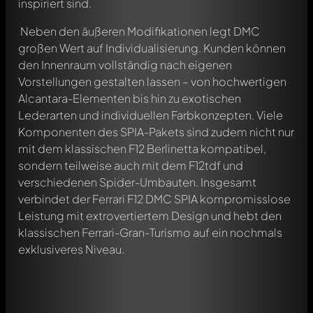
inspiriert sind.
Neben den äußeren Modifikationen legt DMC
großen Wert auf Individualisierung. Kunden können
den Innenraum vollständig nach eigenen
Vorstellungen gestalten lassen – von hochwertigen
Alcantara-Elementen bis hin zu exotischen
Lederarten und individuellen Farbkonzepten. Viele
Komponenten des SPIA-Pakets sind zudem nicht nur
mit dem klassischen F12 Berlinetta kompatibel,
sondern teilweise auch mit dem F12tdf und
verschiedenen Spider-Umbauten. Insgesamt
verbindet der Ferrari F12 DMC SPIA kompromisslose
Leistung mit extrovertiertem Design und hebt den
klassischen Ferrari-Gran-Turismo auf ein nochmals
exklusiveres Niveau.