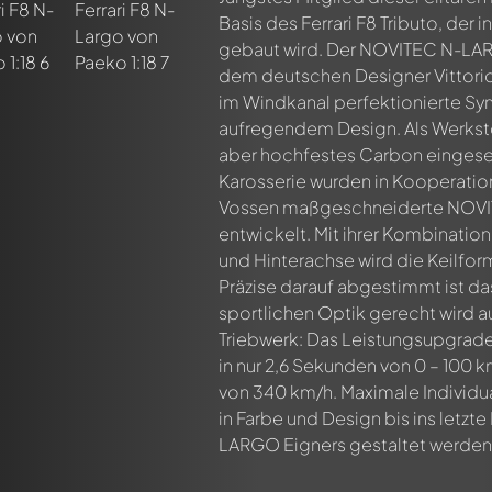
Basis des Ferrari F8 Tributo, der i
gebaut wird. Der NOVITEC N-LAR
dem deutschen Designer Vittorio
im Windkanal perfektionierte Sy
aufregendem Design. Als Werkstof
aber hochfestes Carbon eingesetz
n ersten Kommentar zu diesem Modell!
Karosserie wurden in Kooperatio
n von allen Mitgliedern diskutiert werden. Es ist wie ein Chat.
Vossen maßgeschneiderte NOVI
delly-Mitglieder durch die Verwendung eines
@
in deiner Nachri
entwickelt. Mit ihrer Kombination
und Hinterachse wird die Keilfor
Präzise darauf abgestimmt ist da
sportlichen Optik gerecht wird 
Triebwerk: Das Leistungsupgrade
in nur 2,6 Sekunden von 0 – 100 
von 340 km/h. Maximale Individua
in Farbe und Design bis ins letzt
LARGO Eigners gestaltet werden