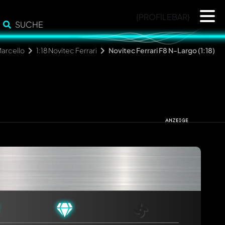
{PROFILEBAR}
SUCHE
arcello
1:18 Novitec Ferrari
Novitec Ferrari F8 N-Largo (1:18)