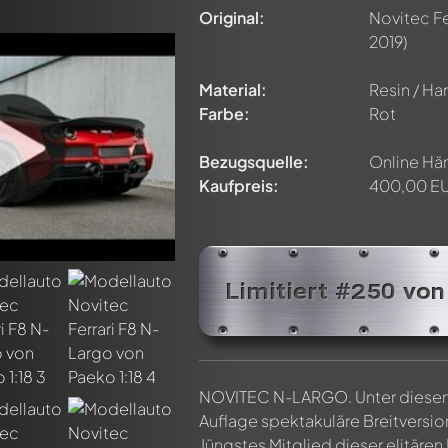
Original:
Novitec Fe
2019)
Material:
Resin / Har
Farbe:
Rot
Bezugsquelle:
Online Hän
Kaufpreis:
400,00 E
Limitiert #250 vo
NOVITEC N-LARGO. Unter diesem L
Auflage spektakuläre Breitversio
Jüngstes Mitglied dieser elitären