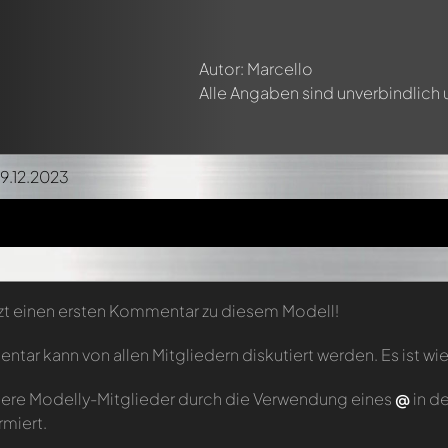
Autor: Marcello
Alle Angaben sind unverbindlich
29.12.2023
zt einen ersten Kommentar zu diesem Modell!
tar kann von allen Mitgliedern diskutiert werden. Es ist wie
ere Modelly-Mitglieder durch die Verwendung eines
@
in d
rmiert.