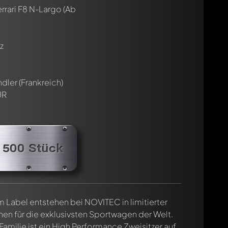
rrari F8 N-Largo
(Ab
z
dler (Frankreich)
UR
n 500 Stück
abel entstehen bei NOVITEC in limitierter
nen für die exklusivsten Sportwagen der Welt.
 Familie ist ein High Performance Zweisitzer auf