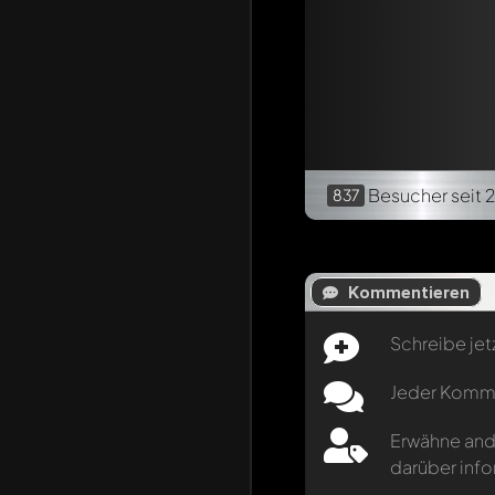
Besucher
seit 
837
Kommentieren
Schreibe jet
Jeder Kommen
Erwähne and
darüber info