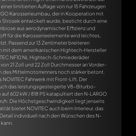
n einer limitierten Auflage von nur 15 Fahrzeugen
GO Karosserieumbau, der in Kooperation mit
 Strosek entwickelt wurde, besticht durch eine
mbiose aus aerodynamischer Effizienz und
f für die Karosserieelemente wird leichtes,
t. Passend zur 13 Zentimeter breiteren
n mit dem amerikanischen Hightech-Hersteller
TEC NF10 NL Hightech-Schmiederäder
cht. Sie werden dann automatisch darüber informiert.
 von 21 Zoll und 22 Zoll Durchmesser an Vorder-
m des Mittelmotorrenners noch stärker betont.
s NOVITEC Fahrwerk mit Front-Lift. Der
auch das leistungsgesteigerte V8-Biturbo-
 auf 602 kW / 818 PS katapultiert den N-LARGO
km/h. Die Höchstgeschwindigkeit liegt jenseits
lität bietet NOVITEC auch beim Interieur, das
e Detail individuell nach den Wünschen des N-
 kann.