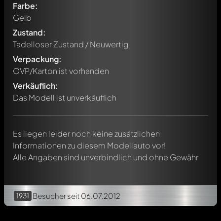
Farbe:
Gelb
Zustand:
Tadelloser Zustand / Neuwertig
Verpackung:
Schreibe jetzt einen ersten Kommentar zu diesem Modell!
OVP/Karton ist vorhanden
Jeder Kommentar kann von allen Mitgliedern diskutiert
werden. Es ist wie ein Chat.
Verkäuflich:
Erwähne andere Modelly-Mitglieder durch die
Das Modell ist unverkäuflich
Verwendung eines
@
in deiner Nachricht. Sie werden dann
automatisch darüber informiert.
Es liegen leider noch keine zusätzlichen
Informationen zu diesem Modellauto vor!
Alle Angaben sind unverbindlich und ohne Gewähr
1931
Besucher
seit 06.07.2012