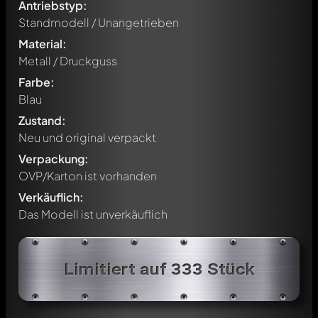
Antriebstyp:
Standmodell / Unangetrieben
Material:
Metall / Druckguss
Farbe:
Blau
Zustand:
Neu und original verpackt
Verpackung:
OVP/Karton ist vorhanden
Verkäuflich:
Das Modell ist unverkäuflich
Schreibe jetzt einen ersten Kommentar zu diesem Modell!
Jeder Kommentar kann von allen Mitgliedern diskutiert
Limitiert auf 333 Stück
werden. Es ist wie ein Chat.
Erwähne andere Modelly-Mitglieder durch die
Verwendung eines
@
in deiner Nachricht. Sie werden dann
automatisch darüber informiert.