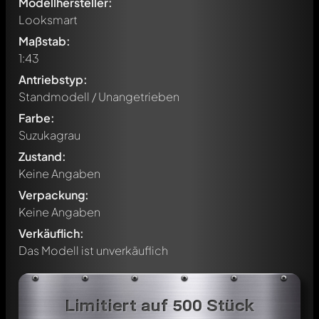
Modellhersteller:
Looksmart
Maßstab:
1:43
Antriebstyp:
Standmodell / Unangetrieben
Farbe:
Suzukagrau
Zustand:
Keine Angaben
Verpackung:
Keine Angaben
Verkäuflich:
Das Modell ist unverkäuflich
Schreibe jetzt einen ersten Kommentar zu diesem Modell!
Jeder Kommentar kann von allen Mitgliedern diskutiert
Limitiert auf 500 Stück
werden. Es ist wie ein Chat.