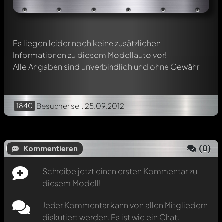
Erwähne andere Modelly-Mitglieder durch die
Verwendung eines
@
in deiner Nachricht. Sie werden dann
automatisch darüber informiert.
Es liegen leider noch keine zusätzlichen
Informationen zu diesem Modellauto vor!
Alle Angaben sind unverbindlich und ohne Gewähr
1840
Besucher
seit 25.09.2012
(
0
)
Kommentieren
Schreibe jetzt einen ersten Kommentar zu
diesem Modell!
Jeder Kommentar kann von allen Mitgliedern
diskutiert werden. Es ist wie ein Chat.