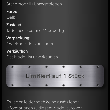
Standmodell / Unangetrieben
Farbe:
Gelb
Zustand:
Tadelloser Zustand / Neuwertig
Verpackung:
OVP/Karton ist vorhanden
Verkäuflich:
Das Modell ist unverkäuflich
Schreibe jetzt einen ersten Kommentar zu diesem Modell!
Jeder Kommentar kann von allen Mitgliedern diskutiert
Limitiert auf 1 Stück
werden. Es ist wie ein Chat.
Erwähne andere Modelly-Mitglieder durch die
Verwendung eines
@
in deiner Nachricht. Sie werden dann
automatisch darüber informiert.
Es liegen leider noch keine zusätzlichen
Informationen zu diesem Modellauto vor!