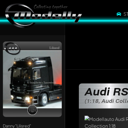
S
Lilisred
Audi RS
(1:18, Audi Coll
Danny
"Lilisred"
Schreibe jetzt eine