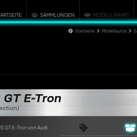
TARTSEITE
SAMMLUNGEN
MODELLMARKT
Startseite
Modellautos
S
 GT E-Tron
ection)
n ersten Kommentar zu diesem Modell!