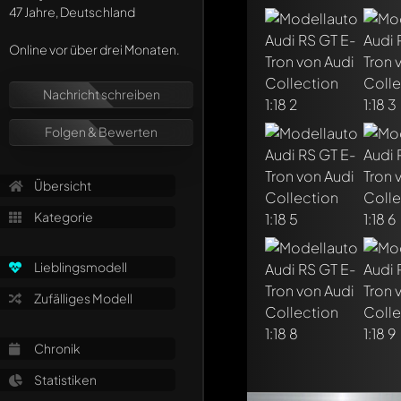
47 Jahre, Deutschland
Jeder Kommentar kan
Erwähne andere Mo
Online vor über drei Monaten.
Nachricht schreiben
Folgen & Bewerten
Übersicht
Kategorie
Lieblingsmodell
Zufälliges Modell
Chronik
Statistiken