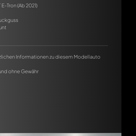
 E-Tron
(Ab 2021)
cht. Sie werden dann automatisch darüber informiert.
ruckguss
unt
tzlichen Informationen zu diesem Modellauto
 und ohne Gewähr