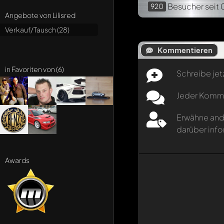
Besucher
seit 
920
Angebote von Lilisred
Verkauf/Tausch (28)
Kommentieren
in Favoriten von (6)
Schreibe jet
Jeder Kommen
Erwähne and
darüber info
Awards