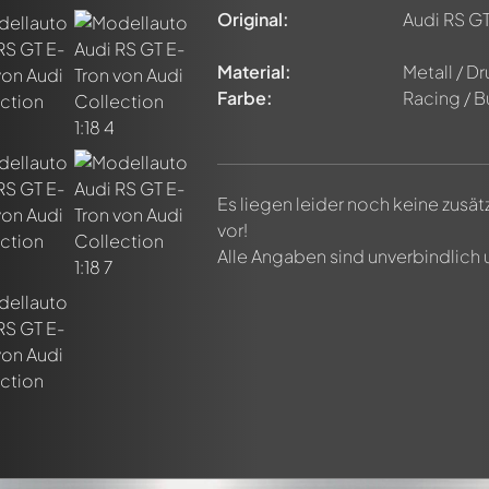
n von allen Mitgliedern diskutiert werden. Es ist wie ein Chat.
Original:
Audi RS GT
delly-Mitglieder durch die Verwendung eines
@
in deiner Nachri
Material:
Metall / D
Farbe:
Racing / B
Es liegen leider noch keine zusä
vor!
Alle Angaben sind unverbindlich