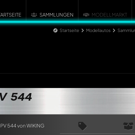
TARTSEITE
SAMMLUNGEN
MODELLMARKT
Startseite
Modellautos
Sammlu
V 544
n ersten Kommentar zu diesem Modell!
n von allen Mitgliedern diskutiert werden. Es ist wie ein Chat.
delly-Mitglieder durch die Verwendung eines
@
in deiner Nachri