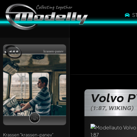
S
krassen-panev
Volvo P
(1:87, WIKING)
Schreibe jetzt eine
Jeder Kommentar kan
Erwähne andere Mo
Krassen
"krassen-panev"