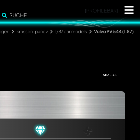
{PROFILEBAR}
SUCHE
ngen
krassen-panev
1/87 car models
Volvo PV 544 (1:87)
cht. Sie werden dann automatisch darüber informiert.