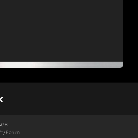
k
AGB
t / Forum