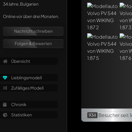
34 Jahre, Bulgarien
Online vor über drei Monaten.
Nachricht schreiben
Folgen & Bewerten
Übersicht
Lieblingsmodell
Zufälliges Modell
Chronik
Besucher
seit 1
Statistiken
934