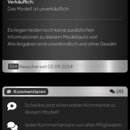
werden. Es ist wie ein Chat.
Verkäuflich:
Erwähne andere Modelly-Mitglieder durch die
Das Modell ist unverkäuflich
Verwendung eines
@
in deiner Nachricht. Sie werden dann
automatisch darüber informiert.
Es liegen leider noch keine zusätzlichen
Informationen zu diesem Modellauto vor!
Alle Angaben sind unverbindlich und ohne Gewähr
524
Besucher
seit 02.09.2024
(
0
)
Kommentieren
Schreibe jetzt einen ersten Kommentar zu
diesem Modell!
Jeder Kommentar kann von allen Mitgliedern