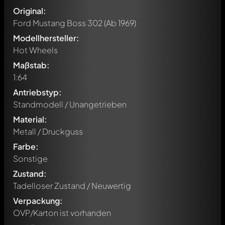
Original:
Ford Mustang Boss 302
(Ab 1969)
Modellhersteller:
Hot Wheels
Maßstab:
1:64
Antriebstyp:
Standmodell / Unangetrieben
Material:
Metall / Druckguss
Farbe:
Sonstige
Zustand:
Tadelloser Zustand / Neuwertig
Verpackung:
Schreibe jetzt einen ersten Kommentar zu diesem Modell!
OVP/Karton ist vorhanden
Jeder Kommentar kann von allen Mitgliedern diskutiert