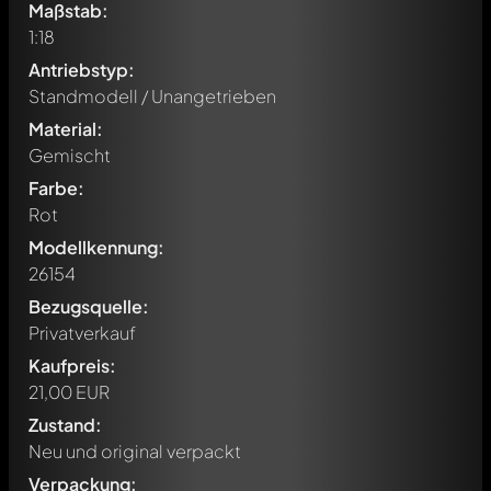
Maßstab:
1:18
Antriebstyp:
Standmodell / Unangetrieben
Material:
Gemischt
Farbe:
Rot
Modellkennung:
26154
Bezugsquelle:
Privatverkauf
Kaufpreis:
21,00 EUR
Zustand:
Neu und original verpackt
Verpackung: