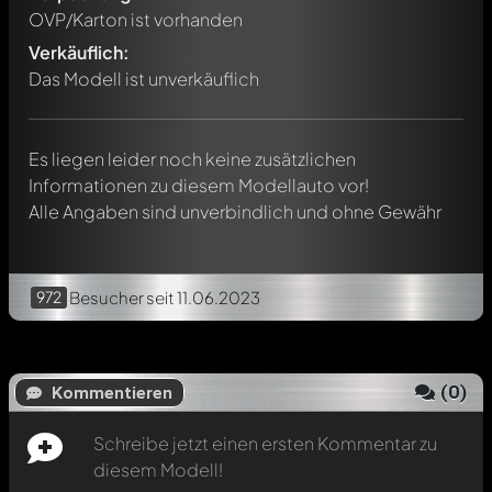
Schreibe jetzt einen ersten Kommentar zu diesem Modell!
OVP/Karton ist vorhanden
Jeder Kommentar kann von allen Mitgliedern diskutiert
werden. Es ist wie ein Chat.
Verkäuflich:
Erwähne andere Modelly-Mitglieder durch die
Das Modell ist unverkäuflich
Verwendung eines
@
in deiner Nachricht. Sie werden dann
automatisch darüber informiert.
Es liegen leider noch keine zusätzlichen
Informationen zu diesem Modellauto vor!
Alle Angaben sind unverbindlich und ohne Gewähr
972
Besucher
seit 11.06.2023
(
0
)
Kommentieren
Schreibe jetzt einen ersten Kommentar zu
diesem Modell!