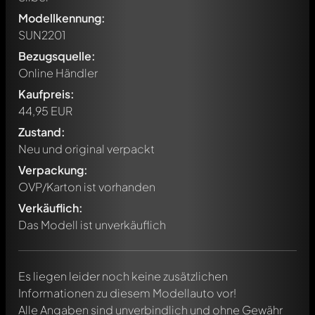
Modellkennung:
SUN2201
Bezugsquelle:
Online Händler
Kaufpreis:
44,95 EUR
Zustand:
Neu und original verpackt
Verpackung:
Schreibe jetzt einen ersten Kommentar zu diesem Modell!
OVP/Karton ist vorhanden
Jeder Kommentar kann von allen Mitgliedern diskutiert
werden. Es ist wie ein Chat.
Verkäuflich:
Erwähne andere Modelly-Mitglieder durch die
Das Modell ist unverkäuflich
Verwendung eines
@
in deiner Nachricht. Sie werden dann
automatisch darüber informiert.
Es liegen leider noch keine zusätzlichen
Informationen zu diesem Modellauto vor!
Alle Angaben sind unverbindlich und ohne Gewähr