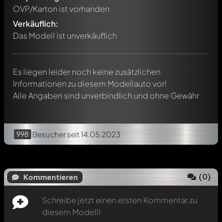
Schreibe jetzt einen ersten Kommentar zu diesem Modell!
OVP/Karton ist vorhanden
Jeder Kommentar kann von allen Mitgliedern diskutiert
werden. Es ist wie ein Chat.
Verkäuflich:
Erwähne andere Modelly-Mitglieder durch die
Das Modell ist unverkäuflich
Verwendung eines
@
in deiner Nachricht. Sie werden dann
automatisch darüber informiert.
Es liegen leider noch keine zusätzlichen
Informationen zu diesem Modellauto vor!
Alle Angaben sind unverbindlich und ohne Gewähr
998
Besucher
seit 14.05.2023
(
0
)
Kommentieren
Schreibe jetzt einen ersten Kommentar zu
diesem Modell!