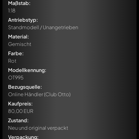
Maßstab:
1:18
Antriebstyp:
Standmodell / Unangetrieben
Material:
Gemischt
Farbe:
Rot
Modellkennung:
OT995
Bezugsquelle:
Online Händler (Club Otto)
Kaufpreis:
80,00 EUR
Zustand:
Neu und original verpackt
Verpackung: