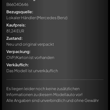
B66040646
Bezugsquelle:
Lokaler Händler (Mercedes Benz)
Kaufpreis:
81,24 EUR
Zustand:
Neu und original verpackt
Verpackung:
Schreibe jetzt einen ersten Kommentar zu diesem Modell!
OVP/Karton ist vorhanden
Jeder Kommentar kann von allen Mitgliedern diskutiert
werden. Es ist wie ein Chat.
Verkäuflich:
Erwähne andere Modelly-Mitglieder durch die
Das Modell ist unverkäuflich
Verwendung eines
@
in deiner Nachricht. Sie werden dann
automatisch darüber informiert.
Es liegen leider noch keine zusätzlichen
Informationen zu diesem Modellauto vor!
Alle Angaben sind unverbindlich und ohne Gewähr