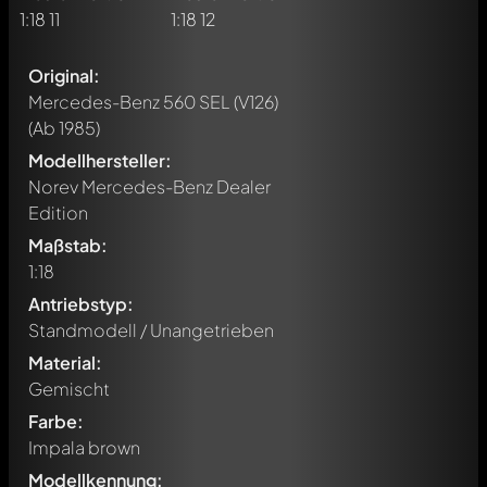
Original:
Mercedes-Benz 560 SEL (V126)
(Ab 1985)
Modellhersteller:
Norev Mercedes-Benz Dealer
Edition
Maßstab:
1:18
Antriebstyp:
Standmodell / Unangetrieben
Material:
Gemischt
Farbe:
Impala brown
Modellkennung: