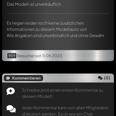
Erwähne andere Modelly-Mitglieder durch die
Das Modell ist unverkäuflich
Verwendung eines
@
in deiner Nachricht. Sie werden dann
automatisch darüber informiert.
Es liegen leider noch keine zusätzlichen
Informationen zu diesem Modellauto vor!
Alle Angaben sind unverbindlich und ohne Gewähr
959
Besucher
seit 11.05.2023
(
0
)
Kommentieren
Schreibe jetzt einen ersten Kommentar zu
diesem Modell!
Jeder Kommentar kann von allen Mitgliedern
diskutiert werden. Es ist wie ein Chat.