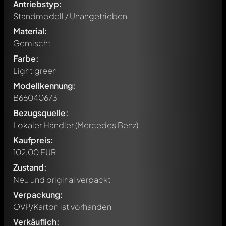
Antriebstyp:
Standmodell / Unangetrieben
Material:
Gemischt
Farbe:
Light green
Modellkennung:
B66040673
Bezugsquelle:
Lokaler Händler (Mercedes Benz)
Kaufpreis:
102,00 EUR
Zustand:
Neu und original verpackt
Verpackung:
Schreibe jetzt einen ersten Kommentar zu diesem Modell!
OVP/Karton ist vorhanden
Jeder Kommentar kann von allen Mitgliedern diskutiert
werden. Es ist wie ein Chat.
Verkäuflich: