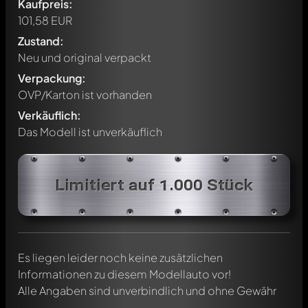
Kaufpreis:
101,58 EUR
Zustand:
Neu und original verpackt
Verpackung:
OVP/Karton ist vorhanden
Verkäuflich:
Das Modell ist unverkäuflich
Schreibe jetzt einen ersten Kommentar zu diesem Modell!
Jeder Kommentar kann von allen Mitgliedern diskutiert
Limitiert auf 1.000 Stück
werden. Es ist wie ein Chat.
Erwähne andere Modelly-Mitglieder durch die
Verwendung eines
@
in deiner Nachricht. Sie werden dann
automatisch darüber informiert.
Es liegen leider noch keine zusätzlichen
Informationen zu diesem Modellauto vor!
Alle Angaben sind unverbindlich und ohne Gewähr