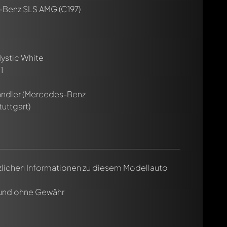
Benz SLS AMG (C197)
ystic White
1
ändler (Mercedes-Benz
uttgart)
tzlichen Informationen zu diesem Modellauto
 und ohne Gewähr