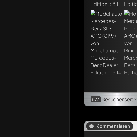
Besucher
seit 
877
Kommentieren