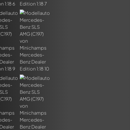
n ersten Kommentar zu diesem Modell!
n von allen Mitgliedern diskutiert werden. Es ist wie ein Chat.
delly-Mitglieder durch die Verwendung eines
@
in deiner Nachri