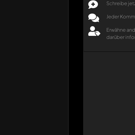
Schreibe jet
Jeder Kommen
Erwähne and
darüber info