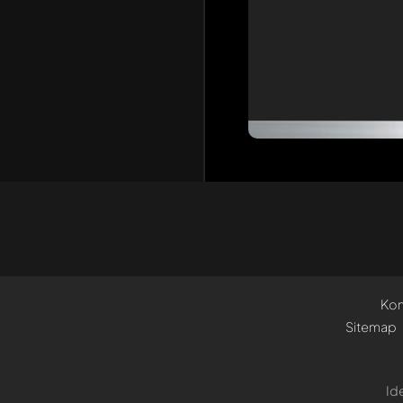
Kon
Sitemap
Id