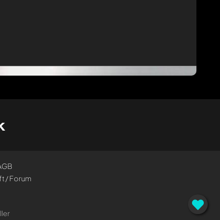
k
AGB
t / Forum
ler