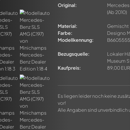
Original:
Mercedes-
(Ab 2010)
Material:
Gemischt
Farbe:
Designo M
Modellkennung:
B6605555
Bezugsquelle:
Lokaler H
Museum St
Kaufpreis:
89,00 EUR
Es liegen leider noch keine zusä
vor!
Alle Angaben sind unverbindlich