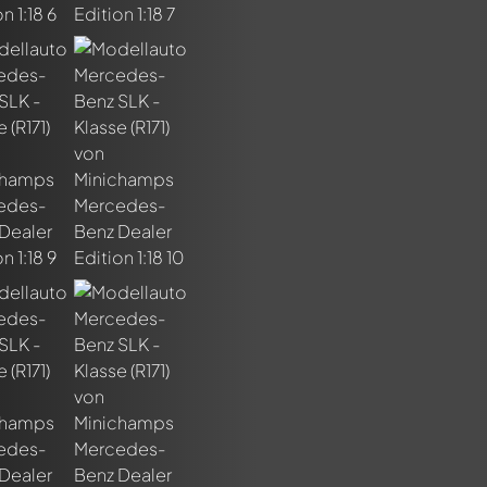
n ersten Kommentar zu diesem Modell!
n von allen Mitgliedern diskutiert werden. Es ist wie ein Chat.
delly-Mitglieder durch die Verwendung eines
@
in deiner Nachri