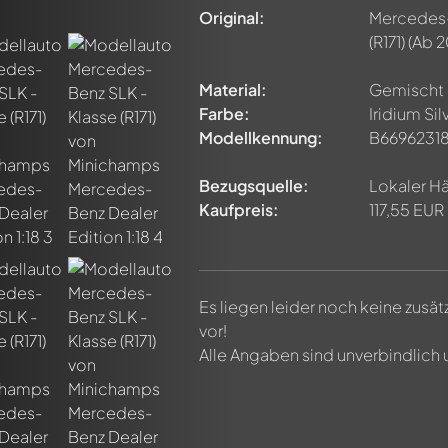
Original:
Mercedes-
(R171)
(Ab 2
Material:
Gemischt
Farbe:
Iridium Sil
Modellkennung:
B6696231
Bezugsquelle:
Lokaler H
Kaufpreis:
117,55 EUR
Es liegen leider noch keine zusä
vor!
Alle Angaben sind unverbindlich