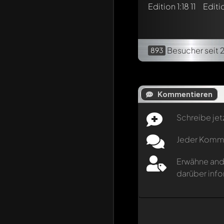
Besucher
seit 
893
Kommentieren
Schreibe jet
Jeder Kommen
Erwähne and
darüber info