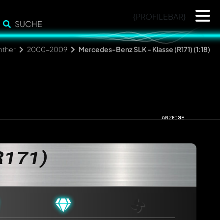
{PROFILEBAR}
SUCHE
nther
2000-2009
Mercedes-Benz SLK - Klasse (R171) (1:18)
R171)