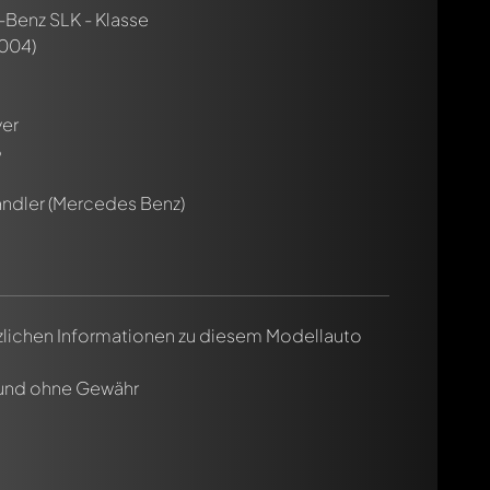
Benz SLK - Klasse
004)
ver
8
ändler (Mercedes Benz)
tzlichen Informationen zu diesem Modellauto
 und ohne Gewähr