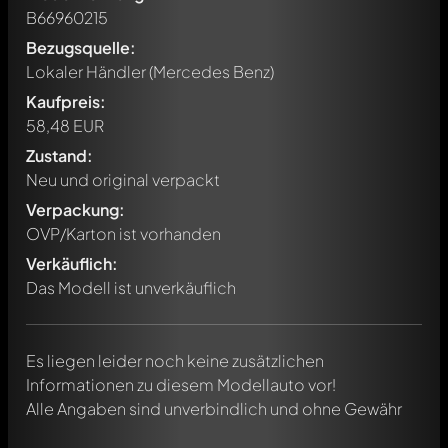
B66960215
Bezugsquelle:
Lokaler Händler (Mercedes Benz)
Kaufpreis:
58,48 EUR
Zustand:
Neu und original verpackt
Verpackung:
Schreibe jetzt einen ersten Kommentar zu diesem Modell!
OVP/Karton ist vorhanden
Jeder Kommentar kann von allen Mitgliedern diskutiert
werden. Es ist wie ein Chat.
Verkäuflich:
Erwähne andere Modelly-Mitglieder durch die
Das Modell ist unverkäuflich
Verwendung eines
@
in deiner Nachricht. Sie werden dann
automatisch darüber informiert.
Es liegen leider noch keine zusätzlichen
Informationen zu diesem Modellauto vor!
Alle Angaben sind unverbindlich und ohne Gewähr