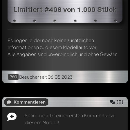
Jeder Kommentar kann von allen Mitgliedern diskutiert
Limitiert #408 von 1.000 Stück
werden. Es ist wie ein Chat.
Erwähne andere Modelly-Mitglieder durch die
Verwendung eines
@
in deiner Nachricht. Sie werden dann
automatisch darüber informiert.
Es liegen leider noch keine zusätzlichen
Informationen zu diesem Modellauto vor!
Alle Angaben sind unverbindlich und ohne Gewähr
960
Besucher
seit 06.05.2023
(
0
)
Kommentieren
Schreibe jetzt einen ersten Kommentar zu
diesem Modell!