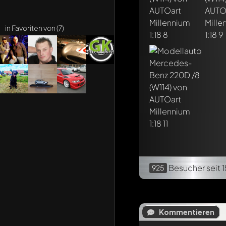
in Favoriten von (7)
Besucher
seit 
925
Kommentieren