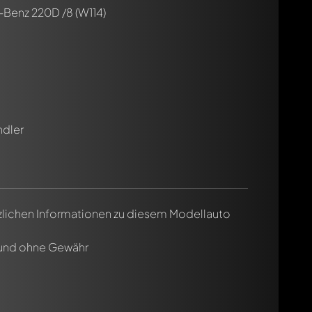
Benz 220D /8 (W114)
ndler
tzlichen Informationen zu diesem Modellauto
 und ohne Gewähr
cht. Sie werden dann automatisch darüber informiert.