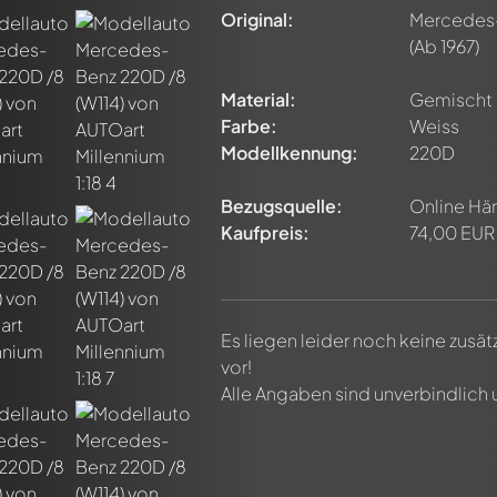
Original:
Mercedes-
(Ab 1967)
Material:
Gemischt
Farbe:
Weiss
Modellkennung:
220D
Bezugsquelle:
Online Hä
Kaufpreis:
74,00 EUR
Es liegen leider noch keine zusä
n ersten Kommentar zu diesem Modell!
vor!
n von allen Mitgliedern diskutiert werden. Es ist wie ein Chat.
Alle Angaben sind unverbindlich
delly-Mitglieder durch die Verwendung eines
@
in deiner Nachri