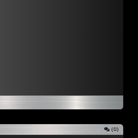
(
0
)