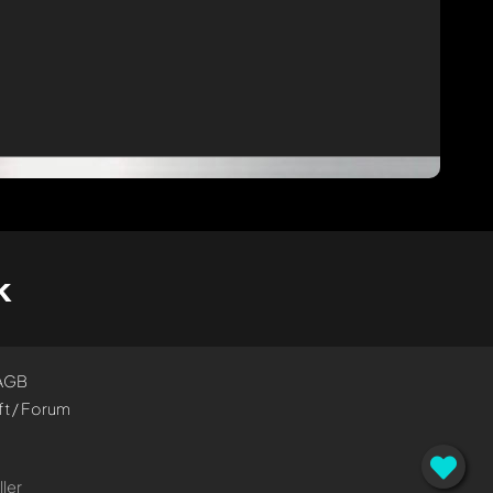
k
AGB
t / Forum
ler