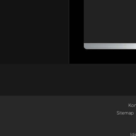
Kon
Sitemap
Id