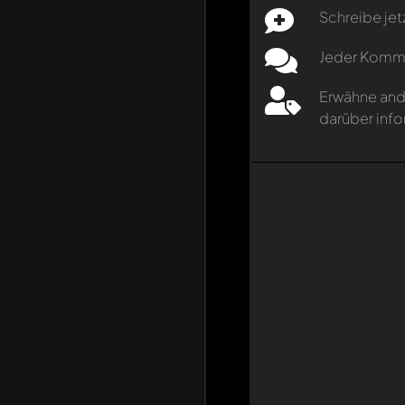
Schreibe jet
Jeder Kommen
Erwähne and
darüber info