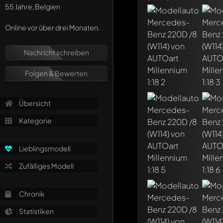
55 Jahre, Belgien
Online vor über drei Monaten.
Nachricht schreiben
Folgen & Bewerten
Übersicht
Kategorie
Lieblingsmodell
Schreibe jetzt eine
Zufälliges Modell
Jeder Kommentar kan
Erwähne andere Mo
Chronik
Statistiken