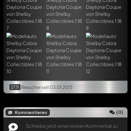
Schreibe jetzt einen ersten Kommentar zu diesem Modell!
Jeder Kommentar kann von allen Mitgliedern diskutiert
werden. Es ist wie ein Chat.
Erwähne andere Modelly-Mitglieder durch die
Verwendung eines
@
in deiner Nachricht. Sie werden dann
automatisch darüber informiert.
2731
Besucher
seit 03.01.2013
(
0
)
Kommentieren
Schreibe jetzt einen ersten Kommentar zu