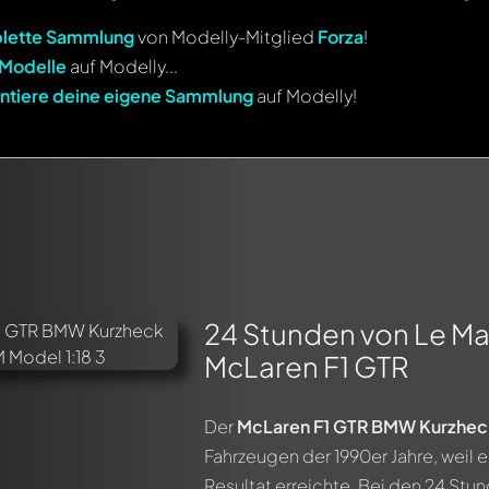
lette Sammlung
von Modelly-Mitglied
Forza
!
 Modelle
auf Modelly...
ntiere deine eigene Sammlung
auf Modelly!
24 Stunden von Le Ma
McLaren F1 GTR
Der
McLaren F1 GTR BMW Kurzheck
Fahrzeugen der 1990er Jahre, weil 
Resultat erreichte. Bei den 24 Stu