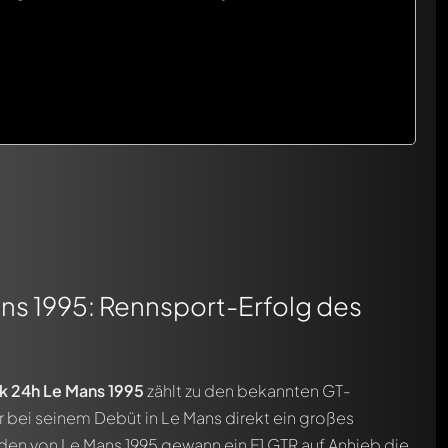
ns 1995: Rennsport-Erfolg des
 24h Le Mans 1995
zählt zu den bekannten GT-
er bei seinem Debüt in Le Mans direkt ein großes
nden von Le Mans 1995 gewann ein F1 GTR auf Anhieb die