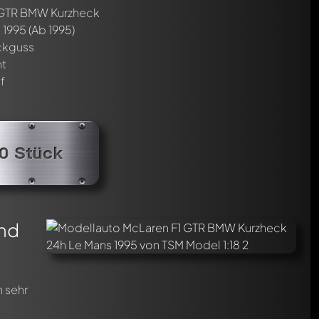
 GTR BMW Kurzheck
 1995
(Ab 1995)
uckguss
nt
f
00 Stück
und
h sehr