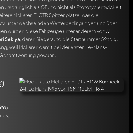
rsprünglich als GT und nicht als Prototyp entwickelt
eitere McLaren F1 GTR Spitzenplätze, was die
ts unter wechselnden Wetterbedingungen und über
hren wurden diese Fahrzeuge unter anderem von
JJ
ri Sekiya
, deren Siegerauto die Startnummer 59 trug.
ng, weil McLaren damit bei der ersten Le-Mans-
ie Gesamtwertung gewann.
ng
1995
ries,