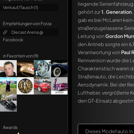
liegende Serienfahrzeug
Verkauf/Tausch (1)
gehört zur
1. Generation
gab es bei McLaren kein 
Empfehlungen von Forza
straßenzugelassene Serie
Diecast Arena @
Leitung von
Gordon Mur
Facebook
den Antrieb sorgte ein 6,
Verantwortung von
Paul 
in Favoriten von (9)
Rennversion wurde die L
Charakteristisch waren 
Straßenauto, die Leicht
Aerodynamik. Bei der Re
Luftheber, vergrößerte K
den GT-Einsatz abgesti
Awards
Dieses Modellauto i