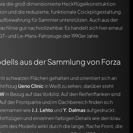
ie die groß dimensionierte Heckflügelkonstruktion
tion und die reduzierte, funktionale Cockpitgestaltung.
ufbewahrung für Sammler unterstützen. Auch aus der
chlinie gut nachvollziehbar. Es handelt sich hier erneut
e GT- und Le-Mans-Fahrzeuge der 1990er Jahre
Sie werden dann automatisch darüber informiert.
dells aus der Sammlung von Forza
it schwarzen Flächen gehalten und orientiert sich an
chriftzug
Ueno Clinic
in Weiß zu sehen; darüber steht
MW
in Bezug auf das Vorbild. Auf den Reifenflanken sind
Auf der Frontpartie und im Dachbereich finden sich
ahrernamen wie
J.J. Lehto
und
Y. Dalmas
aufgedruckt.
riftzügen und einzelnen farbigen Details wie den blau
des Modells wirkt durch die lange, flache Front, die