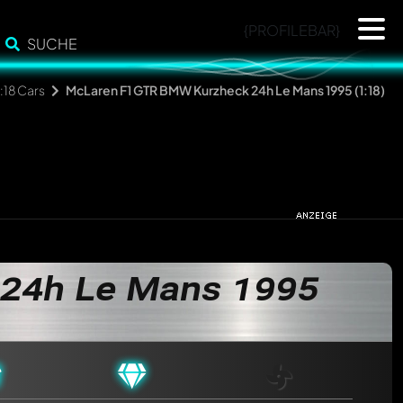
{PROFILEBAR}
SUCHE
1:18 Cars
McLaren F1 GTR BMW Kurzheck 24h Le Mans 1995 (1:18)
24h Le Mans 1995