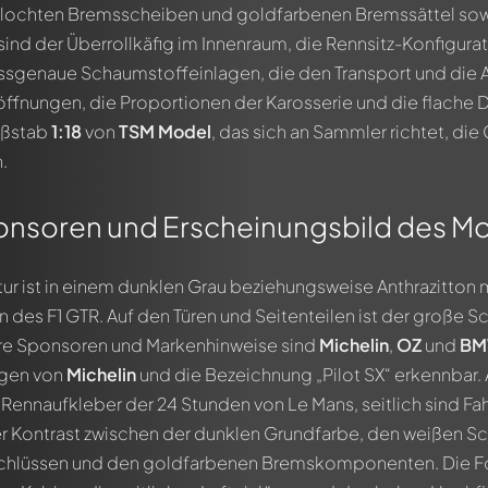
gelochten Bremsscheiben und goldfarbenen Bremssättel sow
 sind der Überrollkäfig im Innenraum, die Rennsitz-Konfigura
ssgenaue Schaumstoffeinlagen, die den Transport und die A
ffnungen, die Proportionen der Karosserie und die flache Da
aßstab
1:18
von
TSM Model
, das sich an Sammler richtet, di
ten Kommentar zu diesem Modell!
.
allen Mitgliedern diskutiert werden. Es ist wie ein Chat.
-Mitglieder durch die Verwendung eines
@
in deiner Nachricht. 
onsoren und Erscheinungsbild des Mo
tur ist in einem dunklen Grau beziehungsweise Anthrazitton m
 des F1 GTR. Auf den Türen und Seitenteilen ist der große S
are Sponsoren und Markenhinweise sind
Michelin
,
OZ
und
B
ngen von
Michelin
und die Bezeichnung „Pilot SX“ erkennbar. 
Rennaufkleber der 24 Stunden von Le Mans, seitlich sind F
er Kontrast zwischen der dunklen Grundfarbe, den weißen Sch
chlüssen und den goldfarbenen Bremskomponenten. Die Form 