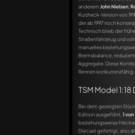
anderem
John Nielsen
,
R
Kurzheck-Version von 19
der ab 1997 noch konseq
Technisch blieb der früh
Straßenfahrzeug und vol
manuelles beziehungswei
Bremsbalance, reduziert
Aggregate. Diese Kombin
Rennen konkurrenzfähig.
TSM Model 1:18 
Bei dem gezeigten Stück
Edition ausgeführt,
1 von
beziehungsweise Hecksekt
Diecast gefertigt, also 