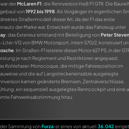
 war der
McLaren F1
, die Rennversion hieß F1 GTR. Die Baurei
, gebaut von
1992 bis 1998
. Als Vorgänger im eigentlichen Si
direktes Straßenmodell dieser Art, da der F1 das erste
nauto der Marke war. Entwickelt wurde das Fahrzeug unter
ray
; das Exterieur entstand mit Beteiligung von
Peter Steve
1-Liter-V12 von BMW Motorsport, intern S70/2, konstruiert un
Rosche
. Im Straßen-F1 leistete dieser Motor 627 PS, in der GT
eistung je nach Reglement und Restriktoren angepasst.
das Kohlefaser-Monocoque, die mittige Fahrerposition im
bauweise und die auf Langstreckeneinsätze ausgelegte
nnversion kamen geänderte Bremsen, Zentralverschlüsse,
ühlung, ein sequenziell ausgelegtes Renncockpit und eine a
mmte Fahrwerksabstimmung hinzu.
n der Sammlung von
Forza
ist eines von aktuell
36.042
einget