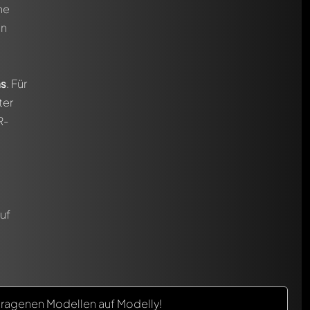
he
nn
ns
. Für
ter
R-
uf
ragenen Modellen auf Modelly!