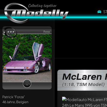
S
Forza
McLaren 
(1:18, TSM Model)
Patrick
"Forza"
46 Jahre, Belgien