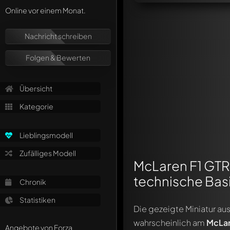
Online vor einem Monat.
Nachricht schreiben
Folgen & Bewerten
Übersicht
Kategorie
Lieblingsmodell
Zufälliges Modell
McLaren F1 GTR 
technische Bas
Chronik
Statistiken
Die gezeigte Miniatur au
wahrscheinlich am
McLar
Angebote von Forza