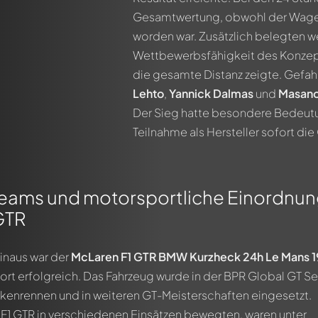
Gesamtwertung, obwohl der Wagen u
worden war. Zusätzlich belegten w
Wettbewerbsfähigkeit des Konzep
die gesamte Distanz zeigte. Gefa
Lehto
,
Yannick Dalmas
und
Masano
Der Sieg hatte besondere Bedeutu
Teilnahme als Hersteller sofort d
zteams und motorsportliche Einordnu
GTR
inaus war der
McLaren F1 GTR BMW Kurzheck 24h Le Mans 
ort erfolgreich. Das Fahrzeug wurde in der BPR Global GT Se
ckenrennen und in weiteren GT-Meisterschaften eingesetzt.
 F1 GTR in verschiedenen Einsätzen bewegten, waren unter