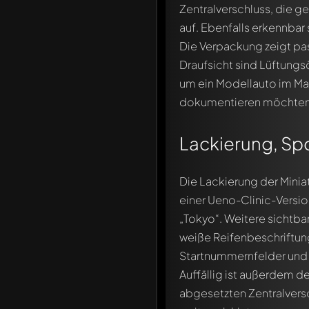
Zentralverschluss, die 
auf. Ebenfalls erkennbar
Die Verpackung zeigt pa
Draufsicht sind Lüftungsö
um ein Modellauto im M
Schreibe jetzt einen ers
dokumentieren möchten
Jeder Kommentar kann von 
Erwähne andere Modelly
Lackierung, Sp
Die Lackierung der Minia
einer Ueno-Clinic-Version
„Tokyo“. Weitere sichtb
weiße Reifenbeschriftu
Startnummernfelder und 
Auffällig ist außerdem d
abgesetzten Zentralvers