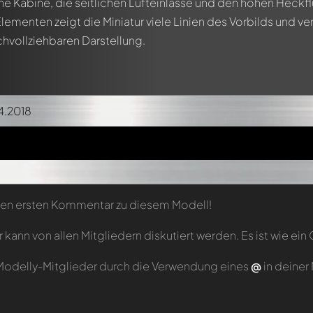
e Kabine, die seitlichen Lufteinlässe und den hohen Heckflü
ementen zeigt die Miniatur viele Linien des Vorbilds und 
chvollziehbaren Darstellung.
4.2018
inen ersten Kommentar zu diesem Modell!
ann von allen Mitgliedern diskutiert werden. Es ist wie ein 
odelly-Mitglieder durch die Verwendung eines
@
in deiner