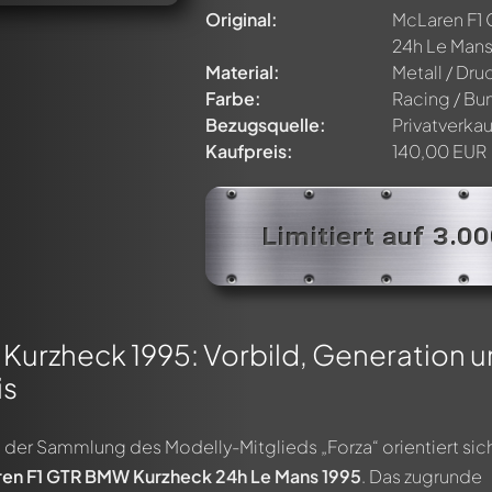
Original:
McLaren F1
24h Le Mans
Material:
Metall / Dr
Farbe:
Racing / Bu
Bezugsquelle:
Privatverkau
Kaufpreis:
140,00 EUR
Limitiert auf 3.0
Kurzheck 1995: Vorbild, Generation 
is
s der Sammlung des Modelly-Mitglieds „Forza“ orientiert sic
en F1 GTR BMW Kurzheck 24h Le Mans 1995
. Das zugrunde