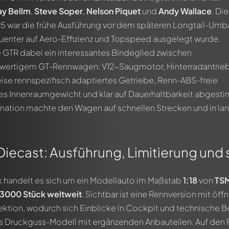
ay Bellm
,
Steve Soper
,
Nelson Piquet
und
Andy Wallace
. Die
95 war die frühe Ausführung vor dem späteren Longtail-Umb
uenter auf Aero-Effizienz und Topspeed ausgelegt wurde.
e GTR dabei ein interessantes Bindeglied zwischen
lwertigem GT-Rennwagen: V12-Saugmotor, Hinterradantrieb
se rennspezifisch adaptiertes Getriebe, Renn-ABS-freie
es Innenraumgewicht und klar auf Dauerhaltbarkeit abgest
ation machte den Wagen auf schnellen Strecken und in la
Diecast: Ausführung, Limitierung und s
 handelt es sich um ein Modellauto im Maßstab
1:18
von
TS
 3000 Stück weltweit
. Sichtbar ist eine Rennversion mit öf
ion, wodurch sich Einblicke in Cockpit und technische Ber
als Druckguss-Modell mit ergänzenden Anbauteilen. Auf den