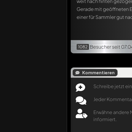
weit nach hinten gezogen
Gerade mit geöffneten El
einer für Sammler gut na
Besucher
seit 07.0
1082
Kommentieren
Schreibe jetzt e
Jeder Kommentar k
Erwähne andere M
informiert.