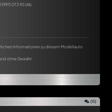
1 (997) GT3 RS
(Ab
tzlichen Informationen zu diesem Modellauto
 und ohne Gewähr
(
0
)