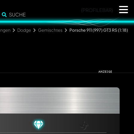
{PROFILEBAR}
SUCHE
ngen
Dodge
Gemischtes
Porsche 911 (997) GT3 RS (1:18)
cht. Sie werden dann automatisch darüber informiert.