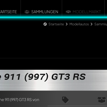
TARTSEITE
SAMMLUNGEN
MODELLMARKT
Startseite
Modellautos
Sammlu
n ersten Kommentar zu diesem Modell!
 911 (997) GT3 RS
n von allen Mitgliedern diskutiert werden. Es ist wie ein Chat.
delly-Mitglieder durch die Verwendung eines
@
in deiner Nachri