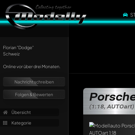
S
Florian
"Dodge"
Schweiz
Online vor über drei Monaten.
Nachricht schreiben
Schreibe jetzt eine
Porsche
Folgen & Bewerten
Jeder Kommentar kan
Erwähne andere Mo
(1:18, AUTOart)
Übersicht
Kategorie