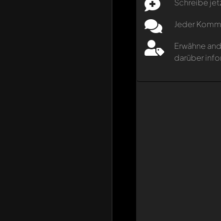
Schreibe jet
Jeder Kommen
Erwähne and
darüber info