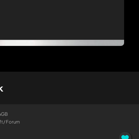
k
AGB
t / Forum