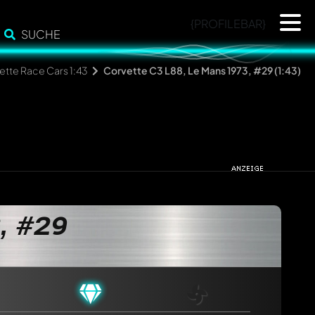
{PROFILEBAR}
SUCHE
ette Race Cars 1:43
Corvette C3 L88, Le Mans 1973, #29 (1:43)
, #29