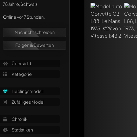
78 Jahre, Schweiz
Schreibe jetzt eine
Online vor 7 Stunden.
Jeder Kommentar kan
Erwähne andere Mo
Nachricht schreiben
Folgen & Bewerten
Übersicht
Kategorie
Lieblingsmodell
Zufälliges Modell
Chronik
Statistiken