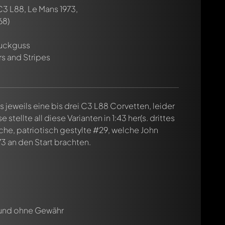
3 L88, Le Mans 1973,
68)
cht. Sie werden dann automatisch darüber informiert.
ruckguss
s and Stripes
s jeweils eine bis drei C3 L88 Corvetten, leider
stellte all diese Varianten in 1:43 her(s. drittes
sche, patriotisch gestylte #29, welche John
 an den Start brachten.
 und ohne Gewähr