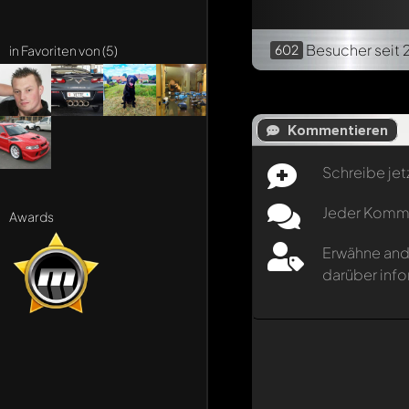
Besucher
seit 
602
in Favoriten von (5)
Kommentieren
Schreibe jet
Jeder Kommen
Awards
Erwähne and
darüber info