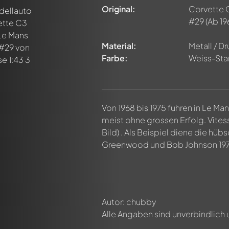
Original:
Corvette C
n ersten Kommentar zu diesem Modell!
#29
(Ab 19
n von allen Mitgliedern diskutiert werden. Es ist wie ein Chat.
delly-Mitglieder durch die Verwendung eines
@
in deiner Nachri
Material:
Metall / D
Farbe:
Weiss-Star
Von 1968 bis 1975 fuhren in Le Man
meist ohne grossen Erfolg. Vitesse 
Bild) . Als Beispiel diene die hüb
Greenwood und Bob Johnson 1973
Autor: chubby
Alle Angaben sind unverbindlich