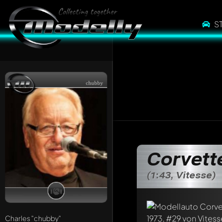
S
chubby
Corvett
(1:43, Vitesse)
Charles
"chubby"