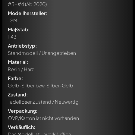
#3+#4
(Ab 2020)
Modellhersteller:
TSM
Maßstab:
1:43
Antriebstyp:
Standmodell / Unangetrieben
Material:
Resin / Harz
Farbe:
Gelb-Silber bzw. Silber-Gelb
Zustand:
Tadelloser Zustand / Neuwertig
Verpackung:
OVP/Karton ist nicht vorhanden
Verkäuflich:
Das Modell ist unverkäuflich