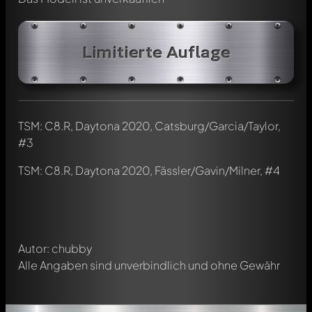
Limitierte Auflage
TSM: C8.R, Daytona 2020, Catsburg/Garcia/Taylor,
Schreibe jetzt einen ersten Kommentar zu diesem Modell!
#3
Jeder Kommentar kann von allen Mitgliedern diskutiert
werden. Es ist wie ein Chat.
TSM: C8.R, Daytona 2020, Fässler/Gavin/Milner, #4
Erwähne andere Modelly-Mitglieder durch die
Verwendung eines
@
in deiner Nachricht. Sie werden dann
automatisch darüber informiert.
Autor: chubby
Alle Angaben sind unverbindlich und ohne Gewähr