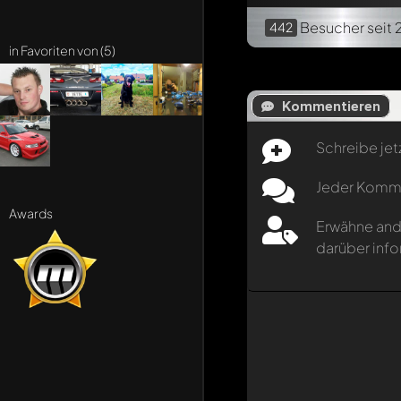
Besucher
seit 
442
in Favoriten von (5)
Kommentieren
Schreibe jet
Jeder Kommen
Awards
Erwähne and
darüber info