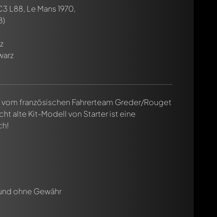
3 L88, Le Mans 1970,
8)
cht. Sie werden dann automatisch darüber informiert.
z
warz
0 vom französischen Fahrerteam Greder/Rouget
ht alte Kit-Modell von Starter ist eine
ch!
 und ohne Gewähr