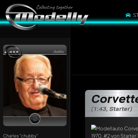
S
chubby
Corvett
(1:43, Starter)
Charles
"chubby"