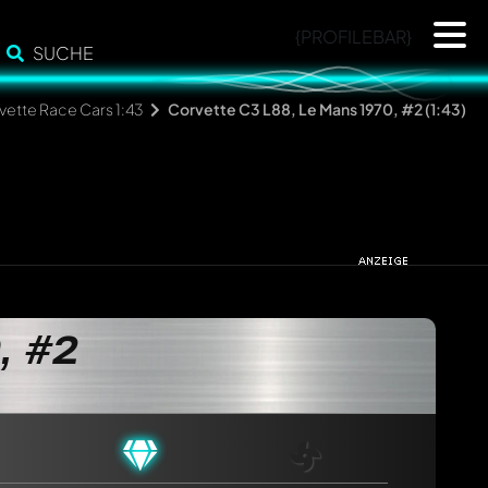
{PROFILEBAR}
SUCHE
vette Race Cars 1:43
Corvette C3 L88, Le Mans 1970, #2 (1:43)
, #2