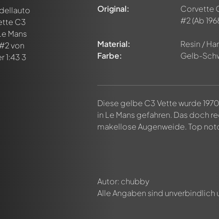
n ersten Kommentar zu diesem Modell!
Original:
Corvette C
n von allen Mitgliedern diskutiert werden. Es ist wie ein Chat.
#2
(Ab 196
delly-Mitglieder durch die Verwendung eines
@
in deiner Nachri
Material:
Resin / Har
Farbe:
Gelb-Sch
Diese gelbe C3 Vette wurde 197
in Le Mans gefahren. Das doch rec
makellose Augenweide. Top not
Autor: chubby
Alle Angaben sind unverbindlich