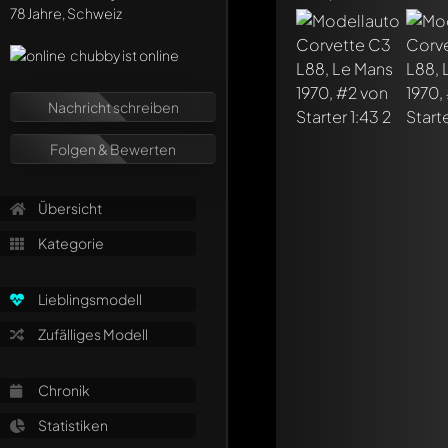
Schreibe jetzt eine
78 Jahre, Schweiz
Jeder Kommentar kan
Erwähne andere Mo
chubby ist online
Nachricht schreiben
Folgen & Bewerten
Übersicht
Kategorie
Lieblingsmodell
Zufälliges Modell
Chronik
Statistiken